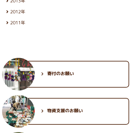
2013年
6月 (27)
4月 (25)
11月 (25)
2月 (23)
9月 (22)
7月 (24)
5月 (28)
12月 (27)
3月 (25)
10月 (25)
1月 (23)
8月 (26)
2012年
6月 (27)
4月 (23)
11月 (26)
2月 (23)
9月 (23)
7月 (27)
5月 (24)
12月 (25)
3月 (26)
10月 (28)
1月 (23)
8月 (25)
2011年
6月 (27)
4月 (24)
11月 (25)
2月 (23)
9月 (23)
7月 (28)
5月 (25)
12月 (29)
3月 (26)
10月 (28)
1月 (21)
8月 (26)
6月 (26)
4月 (24)
11月 (30)
2月 (24)
9月 (26)
7月 (28)
5月 (26)
3月 (24)
10月 (33)
1月 (22)
8月 (25)
6月 (28)
4月 (24)
2月 (23)
9月 (34)
7月 (27)
5月 (25)
3月 (25)
1月 (24)
8月 (28)
6月 (29)
4月 (25)
2月 (24)
7月 (31)
5月 (28)
3月 (26)
1月 (23)
6月 (35)
4月 (26)
2月 (25)
寄付のお願い
5月 (30)
3月 (30)
1月 (25)
2月 (32)
1月 (30)
物資支援のお願い