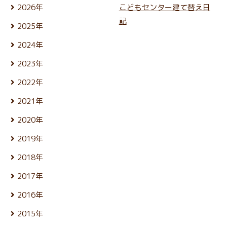
2026年
こどもセンター建て替え日
8月 (4)
記
2025年
7月 (25)
12月 (24)
6月 (26)
2024年
11月 (21)
5月 (23)
12月 (25)
10月 (25)
4月 (22)
2023年
11月 (22)
9月 (23)
3月 (25)
12月 (26)
10月 (25)
8月 (24)
2022年
2月 (21)
11月 (24)
9月 (24)
7月 (27)
1月 (21)
12月 (26)
10月 (24)
8月 (25)
2021年
6月 (23)
11月 (24)
9月 (24)
7月 (27)
5月 (25)
12月 (26)
10月 (26)
8月 (26)
2020年
6月 (24)
4月 (25)
11月 (24)
9月 (24)
7月 (24)
5月 (24)
12月 (26)
3月 (24)
10月 (25)
8月 (26)
2019年
6月 (26)
4月 (25)
11月 (23)
2月 (21)
9月 (19)
7月 (28)
5月 (27)
12月 (25)
3月 (25)
10月 (27)
1月 (22)
8月 (25)
2018年
6月 (30)
4月 (24)
11月 (24)
2月 (23)
9月 (23)
7月 (24)
5月 (23)
12月 (25)
3月 (26)
10月 (23)
1月 (21)
8月 (26)
2017年
6月 (26)
4月 (25)
11月 (25)
2月 (23)
9月 (23)
7月 (25)
5月 (24)
12月 (26)
3月 (25)
10月 (26)
1月 (24)
8月 (26)
2016年
6月 (25)
4月 (25)
11月 (25)
2月 (22)
9月 (22)
7月 (27)
5月 (23)
12月 (27)
3月 (25)
10月 (25)
1月 (21)
8月 (26)
2015年
6月 (25)
4月 (24)
11月 (24)
2月 (21)
9月 (24)
7月 (26)
5月 (24)
12月 (26)