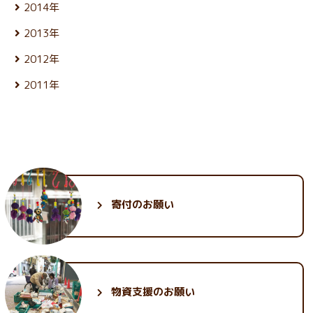
3月 (25)
10月 (24)
1月 (22)
8月 (26)
2014年
6月 (27)
4月 (24)
11月 (25)
2月 (23)
9月 (23)
7月 (27)
5月 (25)
12月 (26)
3月 (25)
10月 (26)
1月 (22)
8月 (25)
2013年
6月 (27)
4月 (25)
11月 (25)
2月 (23)
9月 (22)
7月 (24)
5月 (28)
12月 (27)
3月 (25)
10月 (25)
1月 (23)
8月 (26)
2012年
6月 (27)
4月 (23)
11月 (26)
2月 (23)
9月 (23)
7月 (27)
5月 (24)
12月 (25)
3月 (26)
10月 (28)
1月 (23)
8月 (25)
2011年
6月 (27)
4月 (24)
11月 (25)
2月 (23)
9月 (23)
7月 (28)
5月 (25)
12月 (29)
3月 (26)
10月 (28)
1月 (21)
8月 (26)
6月 (26)
4月 (24)
11月 (30)
2月 (24)
9月 (26)
7月 (28)
5月 (26)
3月 (24)
10月 (33)
1月 (22)
8月 (25)
6月 (28)
4月 (24)
2月 (23)
9月 (34)
7月 (27)
5月 (25)
3月 (25)
1月 (24)
8月 (28)
6月 (29)
4月 (25)
2月 (24)
7月 (31)
5月 (28)
3月 (26)
1月 (23)
6月 (35)
4月 (26)
2月 (25)
寄付のお願い
5月 (30)
3月 (30)
1月 (25)
2月 (32)
1月 (30)
物資支援のお願い