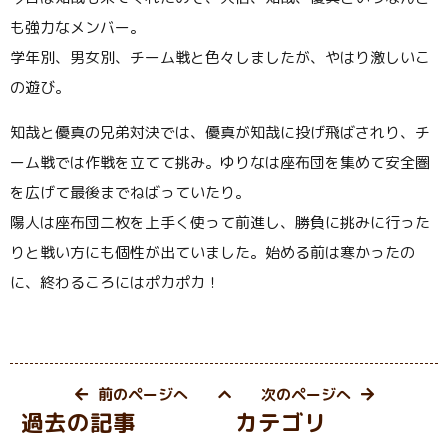
も強力なメンバー。
学年別、男女別、チーム戦と色々しましたが、やはり激しいこ
の遊び。
知哉と優真の兄弟対決では、優真が知哉に投げ飛ばされり、チ
ーム戦では作戦を立てて挑み。ゆりなは座布団を集めて安全圏
を広げて最後までねばっていたり。
陽人は座布団二枚を上手く使って前進し、勝負に挑みに行った
りと戦い方にも個性が出ていました。始める前は寒かったの
に、終わるころにはポカポカ！
前のページへ
次のページへ
過去の記事
カテゴリ