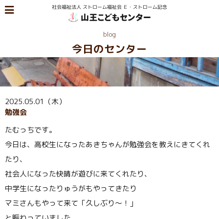
blog
今日のセンター
2025.05.01（木）
勉強会
たむっちです。
今日は、高校生になったあきちゃんが勉強会を教えにきてくれ
たり、
社会人になった快晴が遊びに来てくれたり、
中学生になったりゅうがもやってきたり
マミさんもやって来て「久しぶり～！」
と賑わっていました。