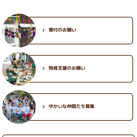
6月 (28)
4月 (24)
2月 (23)
9月 (34)
7月 (27)
5月 (25)
3月 (25)
1月 (24)
8月 (28)
6月 (29)
4月 (25)
2月 (24)
7月 (31)
5月 (28)
3月 (26)
1月 (23)
6月 (35)
4月 (26)
2月 (25)
寄付のお願い
5月 (30)
3月 (30)
1月 (25)
2月 (32)
1月 (30)
物資支援のお願い
ゆかいな
仲間たち募集