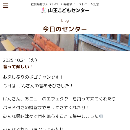
blog
今日のセンター
2025.10.21（火）
音って楽しい！
お久しぶりのポゴチャンです！
今日は げんさんの音あそびでした！
げんさん、おニューのエフェクターを持って来てくれたり
パッド付きの鍵盤までもってきてくれたり！
みんな興味津々で音を鳴らすことに集中しました
みんなでセッションしてみたり