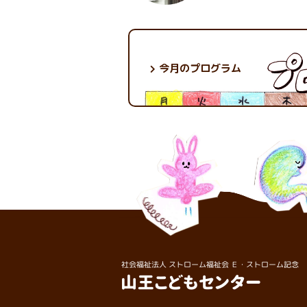
今月のプログラム