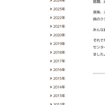
2024年
宿題、
11月 (21)
5月 (23)
12月 (25)
10月 (25)
4月 (22)
2023年
11月 (22)
食後、
9月 (23)
3月 (25)
12月 (26)
10月 (25)
8月 (24)
2022年
2月 (21)
係のク
11月 (24)
9月 (24)
7月 (27)
1月 (21)
12月 (26)
10月 (24)
8月 (25)
2021年
6月 (23)
11月 (24)
みんな
9月 (24)
7月 (27)
5月 (25)
12月 (26)
10月 (26)
8月 (26)
2020年
6月 (24)
4月 (25)
11月 (24)
9月 (24)
7月 (24)
それで
5月 (24)
12月 (26)
3月 (24)
10月 (25)
8月 (26)
2019年
6月 (26)
4月 (25)
11月 (23)
2月 (21)
9月 (19)
センタ
7月 (28)
5月 (27)
12月 (25)
3月 (25)
10月 (27)
1月 (22)
8月 (25)
2018年
6月 (30)
ました
4月 (24)
11月 (24)
2月 (23)
9月 (23)
7月 (24)
5月 (23)
12月 (25)
3月 (26)
10月 (23)
1月 (21)
8月 (26)
2017年
6月 (26)
4月 (25)
11月 (25)
2月 (23)
9月 (23)
7月 (25)
5月 (24)
12月 (26)
3月 (25)
10月 (26)
1月 (24)
8月 (26)
2016年
6月 (25)
4月 (25)
11月 (25)
2月 (22)
9月 (22)
7月 (27)
5月 (23)
12月 (27)
3月 (25)
10月 (25)
1月 (21)
8月 (26)
2015年
6月 (25)
4月 (24)
11月 (24)
2月 (21)
9月 (24)
7月 (26)
5月 (24)
12月 (26)
3月 (25)
10月 (24)
1月 (22)
8月 (26)
2014年
6月 (27)
4月 (24)
11月 (25)
2月 (23)
9月 (23)
7月 (27)
5月 (25)
12月 (26)
3月 (25)
10月 (26)
1月 (22)
8月 (25)
2013年
6月 (27)
4月 (25)
11月 (25)
2月 (23)
9月 (22)
7月 (24)
5月 (28)
12月 (27)
3月 (25)
10月 (25)
1月 (23)
8月 (26)
2012年
6月 (27)