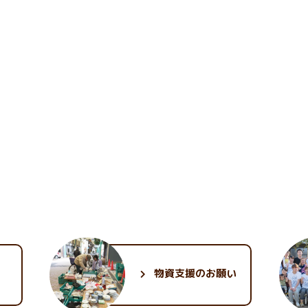
物資支援のお願い