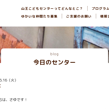
山王こどもセンターってどんなとこ？
プログラ
ゆかいな仲間たち募集
ご支援のお願い
情報
blog
今日のセンター
06.16（火）
℃
ちは、さゆです！