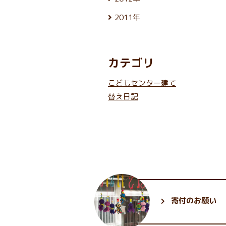
4月 (23)
11月 (26)
2月 (23)
9月 (23)
7月 (27)
5月 (24)
12月 (25)
3月 (26)
10月 (28)
1月 (23)
8月 (25)
2011年
6月 (27)
4月 (24)
11月 (25)
2月 (23)
9月 (23)
7月 (28)
5月 (25)
12月 (29)
3月 (26)
10月 (28)
1月 (21)
8月 (26)
6月 (26)
4月 (24)
11月 (30)
2月 (24)
9月 (26)
7月 (28)
5月 (26)
3月 (24)
10月 (33)
1月 (22)
8月 (25)
6月 (28)
4月 (24)
カテゴリ
2月 (23)
9月 (34)
7月 (27)
5月 (25)
3月 (25)
1月 (24)
8月 (28)
6月 (29)
4月 (25)
2月 (24)
こどもセンター建て
7月 (31)
5月 (28)
3月 (26)
1月 (23)
6月 (35)
替え日記
4月 (26)
2月 (25)
5月 (30)
3月 (30)
1月 (25)
2月 (32)
1月 (30)
寄付のお願い