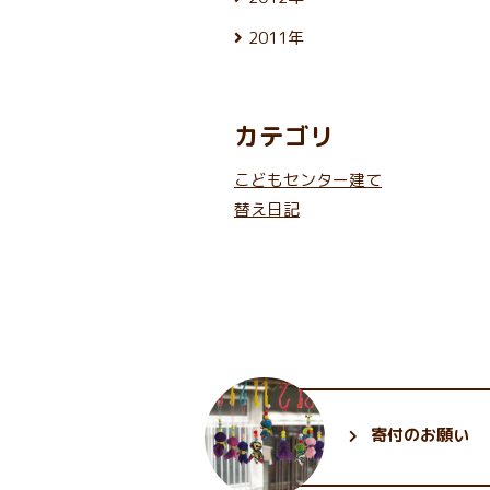
4月 (23)
11月 (26)
2月 (23)
9月 (23)
7月 (27)
5月 (24)
12月 (25)
3月 (26)
10月 (28)
1月 (23)
8月 (25)
2011年
6月 (27)
4月 (24)
11月 (25)
2月 (23)
9月 (23)
7月 (28)
5月 (25)
12月 (29)
3月 (26)
10月 (28)
1月 (21)
8月 (26)
6月 (26)
4月 (24)
11月 (30)
2月 (24)
9月 (26)
7月 (28)
5月 (26)
3月 (24)
10月 (33)
1月 (22)
8月 (25)
6月 (28)
4月 (24)
カテゴリ
2月 (23)
9月 (34)
7月 (27)
5月 (25)
3月 (25)
1月 (24)
8月 (28)
6月 (29)
4月 (25)
2月 (24)
こどもセンター建て
7月 (31)
5月 (28)
3月 (26)
1月 (23)
6月 (35)
替え日記
4月 (26)
2月 (25)
5月 (30)
3月 (30)
1月 (25)
2月 (32)
1月 (30)
寄付のお願い