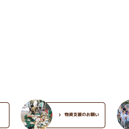
物資支援のお願い