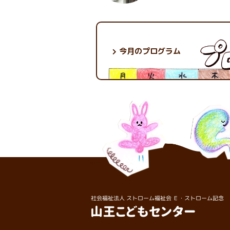
今月のプログラム