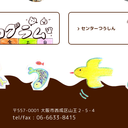
センターつうしん
〒557-0001 大阪市西成区山王２-５-４
tel/fax : 06-6633-8415