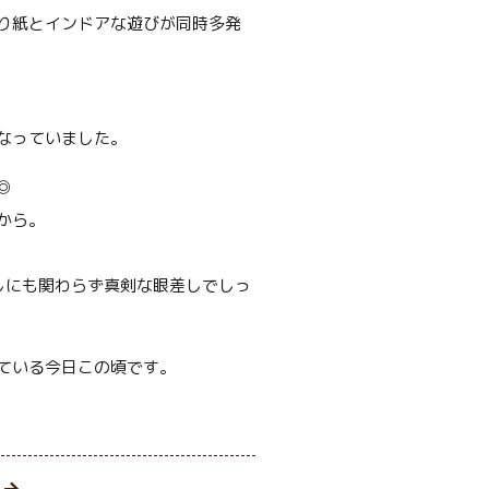
り紙とインドアな遊びが同時多発
なっていました。
◎
から。
しにも関わらず真剣な眼差しでしっ
ている今日この頃です。