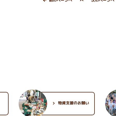
前のページへ
次のページへ
物資支援のお願い