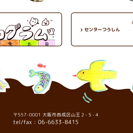
センターつうしん
〒557-0001 大阪市西成区山王２-５-４
tel/fax : 06-6633-8415