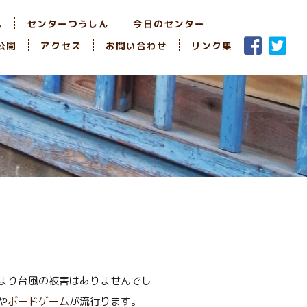
ム
センターつうしん
今日のセンター
公開
アクセス
お問い合わせ
リンク集
まり台風の被害はありませんでし
や
ボードゲーム
が流行ります。