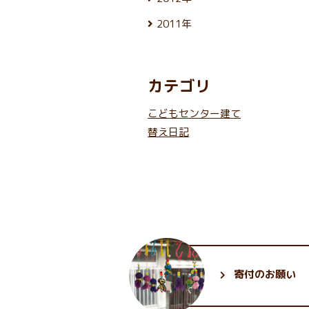
4月 (23)
11月 (26)
2月 (23)
9月 (23)
7月 (27)
5月 (24)
12月 (25)
3月 (26)
10月 (28)
1月 (23)
8月 (25)
2011年
6月 (27)
4月 (24)
11月 (25)
2月 (23)
9月 (23)
7月 (28)
5月 (25)
12月 (29)
3月 (26)
10月 (28)
1月 (21)
8月 (26)
6月 (26)
4月 (24)
11月 (30)
2月 (24)
9月 (26)
7月 (28)
5月 (26)
3月 (24)
10月 (33)
1月 (22)
8月 (25)
6月 (28)
4月 (24)
カテゴリ
2月 (23)
9月 (34)
7月 (27)
5月 (25)
3月 (25)
1月 (24)
8月 (28)
6月 (29)
4月 (25)
2月 (24)
こどもセンター建て
7月 (31)
5月 (28)
3月 (26)
1月 (23)
6月 (35)
替え日記
4月 (26)
2月 (25)
5月 (30)
3月 (30)
1月 (25)
2月 (32)
1月 (30)
寄付のお願い