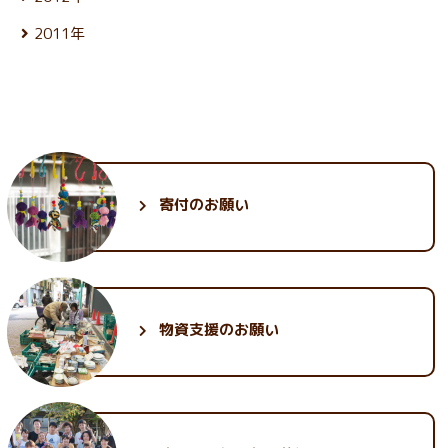
4月 (23)
11月 (26)
2月 (23)
9月 (23)
7月 (27)
5月 (24)
12月 (25)
3月 (26)
10月 (28)
1月 (23)
8月 (25)
2011年
6月 (27)
4月 (24)
11月 (25)
2月 (23)
9月 (23)
7月 (28)
5月 (25)
12月 (29)
3月 (26)
10月 (28)
1月 (21)
8月 (26)
6月 (26)
4月 (24)
11月 (30)
2月 (24)
9月 (26)
7月 (28)
5月 (26)
3月 (24)
10月 (33)
1月 (22)
8月 (25)
6月 (28)
4月 (24)
2月 (23)
9月 (34)
7月 (27)
5月 (25)
3月 (25)
1月 (24)
8月 (28)
6月 (29)
4月 (25)
2月 (24)
7月 (31)
5月 (28)
3月 (26)
1月 (23)
6月 (35)
4月 (26)
2月 (25)
寄付のお願い
5月 (30)
3月 (30)
1月 (25)
2月 (32)
1月 (30)
物資支援のお願い