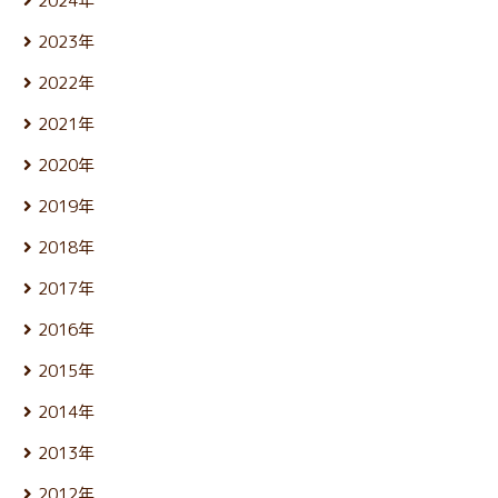
2024年
11月 (21)
5月 (23)
12月 (25)
10月 (25)
4月 (22)
2023年
11月 (22)
9月 (23)
3月 (25)
12月 (26)
10月 (25)
8月 (24)
2022年
2月 (21)
11月 (24)
9月 (24)
7月 (27)
1月 (21)
12月 (26)
10月 (24)
8月 (25)
2021年
6月 (23)
11月 (24)
9月 (24)
7月 (27)
5月 (25)
12月 (26)
10月 (26)
8月 (26)
2020年
6月 (24)
4月 (25)
11月 (24)
9月 (24)
7月 (24)
5月 (24)
12月 (26)
3月 (24)
10月 (25)
8月 (26)
2019年
6月 (26)
4月 (25)
11月 (23)
2月 (21)
9月 (19)
7月 (28)
5月 (27)
12月 (25)
3月 (25)
10月 (27)
1月 (22)
8月 (25)
2018年
6月 (30)
4月 (24)
11月 (24)
2月 (23)
9月 (23)
7月 (24)
5月 (23)
12月 (25)
3月 (26)
10月 (23)
1月 (21)
8月 (26)
2017年
6月 (26)
4月 (25)
11月 (25)
2月 (23)
9月 (23)
7月 (25)
5月 (24)
12月 (26)
3月 (25)
10月 (26)
1月 (24)
8月 (26)
2016年
6月 (25)
4月 (25)
11月 (25)
2月 (22)
9月 (22)
7月 (27)
5月 (23)
12月 (27)
3月 (25)
10月 (25)
1月 (21)
8月 (26)
2015年
6月 (25)
4月 (24)
11月 (24)
2月 (21)
9月 (24)
7月 (26)
5月 (24)
12月 (26)
3月 (25)
10月 (24)
1月 (22)
8月 (26)
2014年
6月 (27)
4月 (24)
11月 (25)
2月 (23)
9月 (23)
7月 (27)
5月 (25)
12月 (26)
3月 (25)
10月 (26)
1月 (22)
8月 (25)
2013年
6月 (27)
4月 (25)
11月 (25)
2月 (23)
9月 (22)
7月 (24)
5月 (28)
12月 (27)
3月 (25)
10月 (25)
1月 (23)
8月 (26)
2012年
6月 (27)