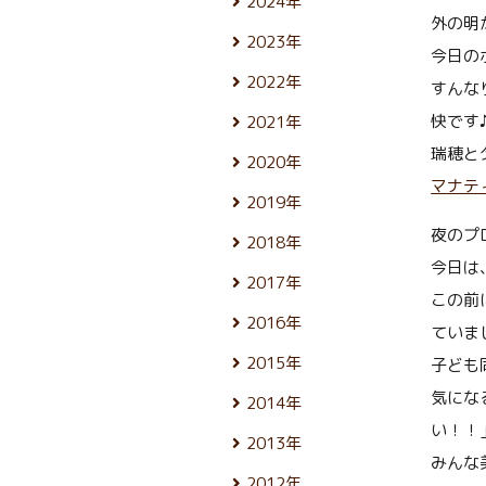
2024年
11月 (21)
5月 (23)
外の明
12月 (25)
10月 (25)
4月 (22)
2023年
11月 (22)
今日の
9月 (23)
3月 (25)
12月 (26)
10月 (25)
8月 (24)
2022年
2月 (21)
すんな
11月 (24)
9月 (24)
7月 (27)
1月 (21)
12月 (26)
10月 (24)
8月 (25)
快です
2021年
6月 (23)
11月 (24)
9月 (24)
7月 (27)
5月 (25)
12月 (26)
瑞穂と
10月 (26)
8月 (26)
2020年
6月 (24)
4月 (25)
11月 (24)
9月 (24)
7月 (24)
マナテ
5月 (24)
12月 (26)
3月 (24)
10月 (25)
8月 (26)
2019年
6月 (26)
4月 (25)
11月 (23)
2月 (21)
9月 (19)
7月 (28)
5月 (27)
12月 (25)
3月 (25)
夜のプ
10月 (27)
1月 (22)
8月 (25)
2018年
6月 (30)
4月 (24)
11月 (24)
2月 (23)
9月 (23)
7月 (24)
今日は
5月 (23)
12月 (25)
3月 (26)
10月 (23)
1月 (21)
8月 (26)
2017年
6月 (26)
4月 (25)
11月 (25)
2月 (23)
9月 (23)
この前
7月 (25)
5月 (24)
12月 (26)
3月 (25)
10月 (26)
1月 (24)
8月 (26)
2016年
6月 (25)
4月 (25)
ていま
11月 (25)
2月 (22)
9月 (22)
7月 (27)
5月 (23)
12月 (27)
3月 (25)
10月 (25)
1月 (21)
8月 (26)
2015年
子ども
6月 (25)
4月 (24)
11月 (24)
2月 (21)
9月 (24)
7月 (26)
5月 (24)
12月 (26)
3月 (25)
10月 (24)
気にな
1月 (22)
8月 (26)
2014年
6月 (27)
4月 (24)
11月 (25)
2月 (23)
9月 (23)
7月 (27)
5月 (25)
い！！
12月 (26)
3月 (25)
10月 (26)
1月 (22)
8月 (25)
2013年
6月 (27)
4月 (25)
11月 (25)
2月 (23)
9月 (22)
みんな
7月 (24)
5月 (28)
12月 (27)
3月 (25)
10月 (25)
1月 (23)
8月 (26)
2012年
6月 (27)