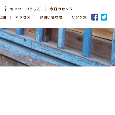
ム
センターつうしん
今日のセンター
公開
アクセス
お問い合わせ
リンク集