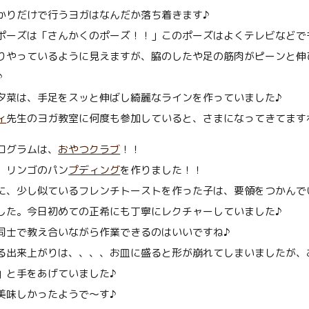
かりだけで行うヨガはなんだか落ち着きます♪
ポーズは「さんかくのポーズ！！」このポーズはよくテレビなどで
りやっているように見えますが、脇のしたや足の筋肉がピーンと伸
♪
夕菜は、手足をスッと伸ばし綺麗なラインを作っていました♪
ィ
先生のヨガ教室に何度も参加していると、さまになってきてます
ログラムは、
おやつクラブ
！！
、リンゴのパン
プディング
を作りました！！
に、少し似ているフレンチトーストを作った子は、要領をつかんで
した。今日初めての正希にも丁寧にレクチャーしていました♪
同士で教え合いながら作業できるのはいいですね♪
る出来上がりは、、、、お皿に盛ると形が崩れてしまいましたが、
」と手をあげていました♪
美味しかったようで〜す♪