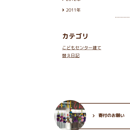
4月 (23)
11月 (26)
2月 (23)
9月 (23)
7月 (27)
5月 (24)
12月 (25)
3月 (26)
10月 (28)
1月 (23)
8月 (25)
2011年
6月 (27)
4月 (24)
11月 (25)
2月 (23)
9月 (23)
7月 (28)
5月 (25)
12月 (29)
3月 (26)
10月 (28)
1月 (21)
8月 (26)
6月 (26)
4月 (24)
11月 (30)
2月 (24)
9月 (26)
7月 (28)
5月 (26)
3月 (24)
10月 (33)
1月 (22)
8月 (25)
6月 (28)
4月 (24)
カテゴリ
2月 (23)
9月 (34)
7月 (27)
5月 (25)
3月 (25)
1月 (24)
8月 (28)
6月 (29)
4月 (25)
2月 (24)
こどもセンター建て
7月 (31)
5月 (28)
3月 (26)
1月 (23)
6月 (35)
替え日記
4月 (26)
2月 (25)
5月 (30)
3月 (30)
1月 (25)
2月 (32)
1月 (30)
寄付のお願い