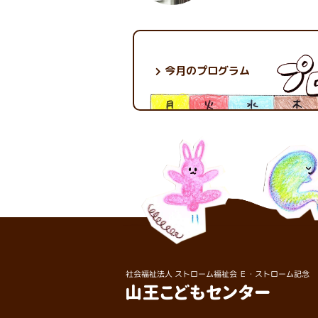
今月のプログラム