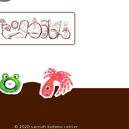
© 2020 sannoh kodomo center.