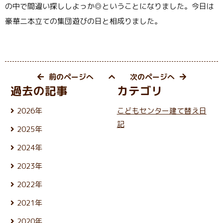
の中で間違い探ししよっか◎ということになりました。今日は
豪華二本立ての集団遊びの日と相成りました。
前のページへ
次のページへ
過去の記事
カテゴリ
2026年
こどもセンター建て替え日
8月 (5)
記
2025年
7月 (25)
12月 (24)
6月 (26)
2024年
11月 (21)
5月 (23)
12月 (25)
10月 (25)
4月 (22)
2023年
11月 (22)
9月 (23)
3月 (25)
12月 (26)
10月 (25)
8月 (24)
2022年
2月 (21)
11月 (24)
9月 (24)
7月 (27)
1月 (21)
12月 (26)
10月 (24)
8月 (25)
2021年
6月 (23)
11月 (24)
9月 (24)
7月 (27)
5月 (25)
12月 (26)
10月 (26)
8月 (26)
2020年
6月 (24)