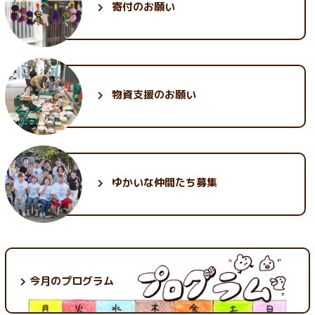
寄付のお願い
5月 (30)
3月 (30)
1月 (25)
2月 (32)
1月 (30)
物資支援のお願い
ゆかいな
仲間たち募集
今月のプログラム