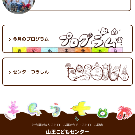
今月のプログラム
センターつうしん