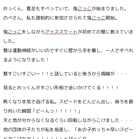
おっくん、寛至もすべっていて、鬼
ごっこ
が始まりました。
のべさん、私も強制的に参加させられて鬼
ごっこ
開始。
鬼
ごっこ
をしながら
アイススケート
が初めての慧に教えていま
した。
慧は運動神経がいいのですぐに壁から手を離し、一人ですべれ
るようになりました！
慧すごいすごい〜！！と話していると後ろから視線が・・・
見るとおっくんがすごい形相で追いかけてくる！！！！
怖くなり本気で逃げる私。スピードをどんどん出し、後ろを振
り向いた瞬間「どーんっ！！！！！」
天と地が分からなくなるぐらい回転しながらこけました・・・
他の団体の子たちが私を指差し、「あの子めっちゃ早いスピー
ドでこけたで！！！！！！」とびっくり。