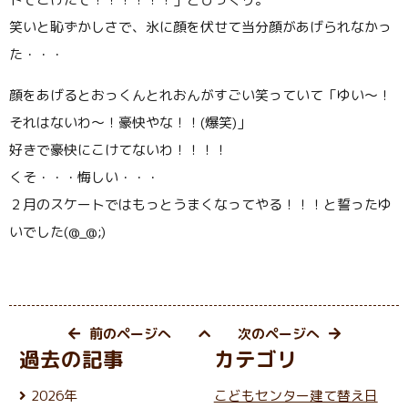
笑いと恥ずかしさで、氷に顔を伏せて当分顔があげられなかっ
た・・・
顔をあげるとおっくんとれおんがすごい笑っていて「ゆい〜！
それはないわ〜！豪快やな！！(爆笑)」
好きで豪快にこけてないわ！！！！
くそ・・・悔しい・・・
２月のスケートではもっとうまくなってやる！！！と誓ったゆ
いでした(@_@;)
前のページへ
次のページへ
過去の記事
カテゴリ
2026年
こどもセンター建て替え日