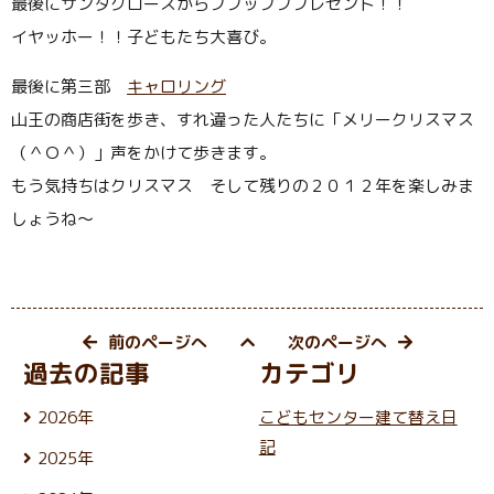
最後にサンタクロースからププップププレゼント！！
イヤッホー！！子どもたち大喜び。
最後に第三部
キャロリング
山王の商店街を歩き、すれ違った人たちに「メリークリスマス
（＾Ｏ＾）」声をかけて歩きます。
もう気持ちはクリスマス そして残りの２０１２年を楽しみま
しょうね〜
前のページへ
次のページへ
過去の記事
カテゴリ
2026年
こどもセンター建て替え日
8月 (5)
記
2025年
7月 (25)
12月 (24)
6月 (26)