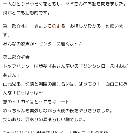
一人ひとりろうそくをともし、マミさんのお話を聞きました。
炎がとても幻想的です。
第一部☆礼拝
きよしこのよる
おほしがひかる を歌いま
す。
みんなの歌声が〜センターに響くよ〜♪
第二部☆祝会
トップバッターは歩夢ばあさん率いる「サンタクロースはおば
あさん」
山元兄弟、快晴と朝陽の掛け合いは、ばっちり！！面白さにみ
んな「わっはっは〜」
慧のトナカイはとってもキュート
わっちゃんも緊張しながら天使の役をやりきりました。
笑いあり、涙ありの素晴らしい劇でした。
2番目にかわいい明優オリヒメ、大地ヒコボシのお話。