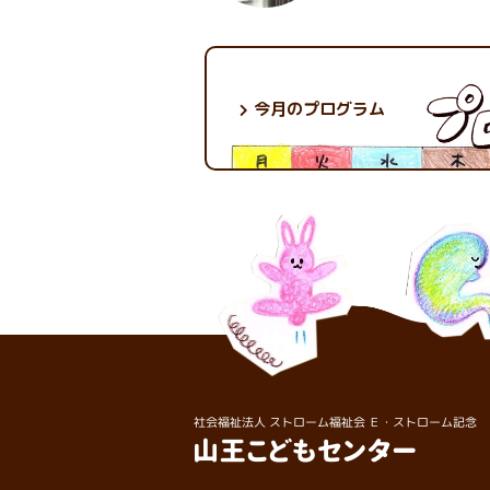
今月のプログラム