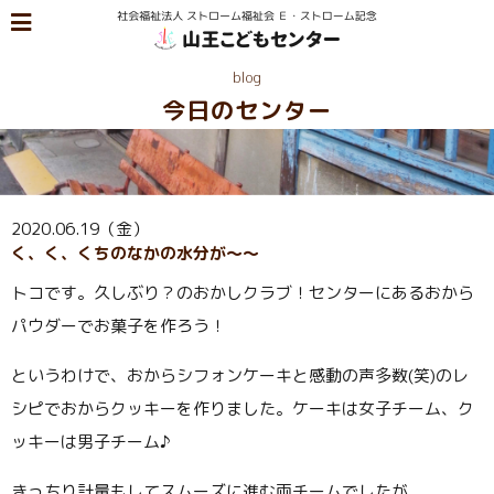
blog
今日のセンター
2020.06.19（金）
く、く、くちのなかの水分が～～
トコです。久しぶり？のおかしクラブ！センターにあるおから
パウダーでお菓子を作ろう！
というわけで、おからシフォンケーキと感動の声多数(笑)のレ
シピでおからクッキーを作りました。ケーキは女子チーム、ク
ッキーは男子チーム♪
きっちり計量もしてスムーズに進む両チームでしたが、、、