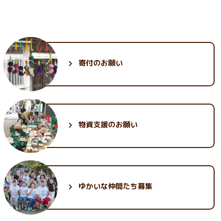
4月 (24)
11月 (30)
2月 (24)
9月 (26)
7月 (28)
5月 (26)
3月 (24)
10月 (33)
1月 (22)
8月 (25)
6月 (28)
4月 (24)
2月 (23)
9月 (34)
7月 (27)
5月 (25)
3月 (25)
1月 (24)
8月 (28)
6月 (29)
4月 (25)
2月 (24)
7月 (31)
5月 (28)
3月 (26)
1月 (23)
6月 (35)
4月 (26)
2月 (25)
寄付のお願い
5月 (30)
3月 (30)
1月 (25)
2月 (32)
1月 (30)
物資支援のお願い
ゆかいな
仲間たち募集