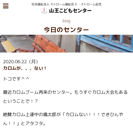
blog
今日のセンター
2020.06.22（月）
カロムが、、、ない！
トコです＾＾
最近カロムブーム再来のセンター。もうすぐカロム大会もある
ということで！？
絶賛カロム上達中の颯太郎が「カロムない！！！できひんや
ん！！」とアタフタ。