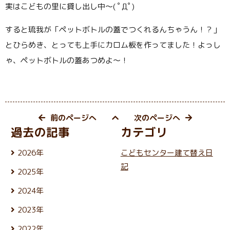
実はこどもの里に貸し出し中～( ﾟДﾟ)
すると琉我が「ペットボトルの蓋でつくれるんちゃうん！？」
とひらめき、とっても上手にカロム板を作ってました！よっし
ゃ、ペットボトルの蓋あつめよ～！
前のページへ
次のページへ
過去の記事
カテゴリ
2026年
こどもセンター建て替え日
8月 (5)
記
2025年
7月 (25)
12月 (24)
6月 (26)
2024年
11月 (21)
5月 (23)
12月 (25)
10月 (25)
4月 (22)
2023年
11月 (22)
9月 (23)
3月 (25)
12月 (26)
10月 (25)
8月 (24)
2022年
2月 (21)