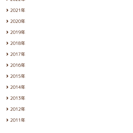
11月 (24)
9月 (24)
7月 (27)
1月 (21)
12月 (26)
10月 (24)
8月 (25)
2021年
6月 (23)
11月 (24)
9月 (24)
7月 (27)
5月 (25)
12月 (26)
10月 (26)
8月 (26)
2020年
6月 (24)
4月 (25)
11月 (24)
9月 (24)
7月 (24)
5月 (24)
12月 (26)
3月 (24)
10月 (25)
8月 (26)
2019年
6月 (26)
4月 (25)
11月 (23)
2月 (21)
9月 (19)
7月 (28)
5月 (27)
12月 (25)
3月 (25)
10月 (27)
1月 (22)
8月 (25)
2018年
6月 (30)
4月 (24)
11月 (24)
2月 (23)
9月 (23)
7月 (24)
5月 (23)
12月 (25)
3月 (26)
10月 (23)
1月 (21)
8月 (26)
2017年
6月 (26)
4月 (25)
11月 (25)
2月 (23)
9月 (23)
7月 (25)
5月 (24)
12月 (26)
3月 (25)
10月 (26)
1月 (24)
8月 (26)
2016年
6月 (25)
4月 (25)
11月 (25)
2月 (22)
9月 (22)
7月 (27)
5月 (23)
12月 (27)
3月 (25)
10月 (25)
1月 (21)
8月 (26)
2015年
6月 (25)
4月 (24)
11月 (24)
2月 (21)
9月 (24)
7月 (26)
5月 (24)
12月 (26)
3月 (25)
10月 (24)
1月 (22)
8月 (26)
2014年
6月 (27)
4月 (24)
11月 (25)
2月 (23)
9月 (23)
7月 (27)
5月 (25)
12月 (26)
3月 (25)
10月 (26)
1月 (22)
8月 (25)
2013年
6月 (27)
4月 (25)
11月 (25)
2月 (23)
9月 (22)
7月 (24)
5月 (28)
12月 (27)
3月 (25)
10月 (25)
1月 (23)
8月 (26)
2012年
6月 (27)
4月 (23)
11月 (26)
2月 (23)
9月 (23)
7月 (27)
5月 (24)
12月 (25)
3月 (26)
10月 (28)
1月 (23)
8月 (25)
2011年
6月 (27)
4月 (24)
11月 (25)
2月 (23)
9月 (23)
7月 (28)
5月 (25)
12月 (29)
3月 (26)
10月 (28)
1月 (21)
8月 (26)
6月 (26)