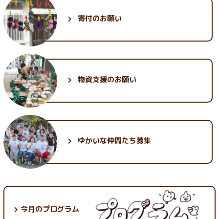
5月 (28)
3月 (26)
1月 (23)
6月 (35)
4月 (26)
2月 (25)
寄付のお願い
5月 (30)
3月 (30)
1月 (25)
2月 (32)
1月 (30)
物資支援のお願い
ゆかいな
仲間たち募集
今月のプログラム