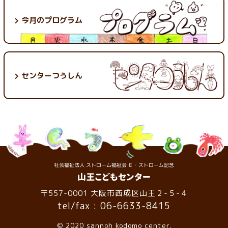
今月のプログラム
センターつうしん
〒557-0001 大阪市西成区山王２-５-４
tel/fax : 06-6633-8415
© 2020 sannoh kodomo center.