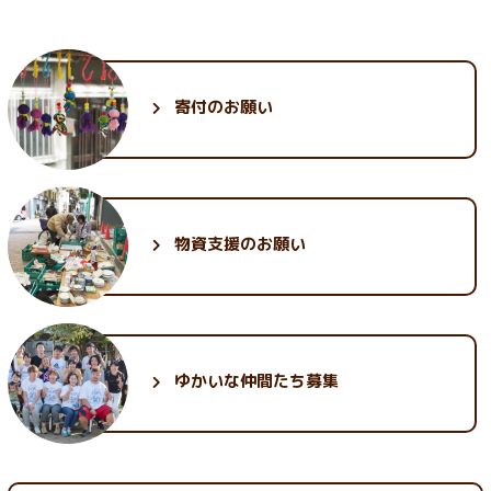
6月 (28)
4月 (24)
2月 (23)
9月 (34)
7月 (27)
5月 (25)
3月 (25)
1月 (24)
8月 (28)
6月 (29)
4月 (25)
2月 (24)
7月 (31)
5月 (28)
3月 (26)
1月 (23)
6月 (35)
4月 (26)
2月 (25)
寄付のお願い
5月 (30)
3月 (30)
1月 (25)
2月 (32)
1月 (30)
物資支援のお願い
ゆかいな
仲間たち募集