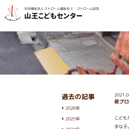
2021.
過去の記事
夜プ
2026年
8月 (4)
こども
2025年
7月 (25)
12月 (24)
手な子
6月 (26)