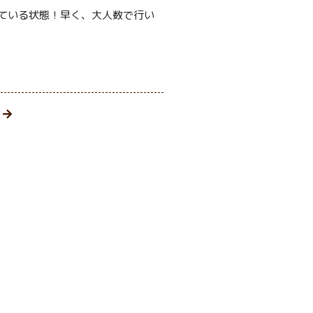
ている状態！早く、大人数で行い