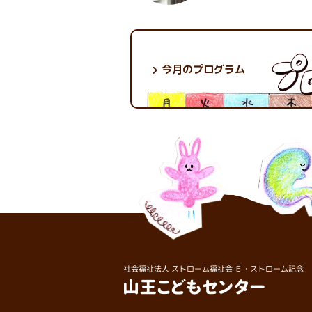
今月のプログラム