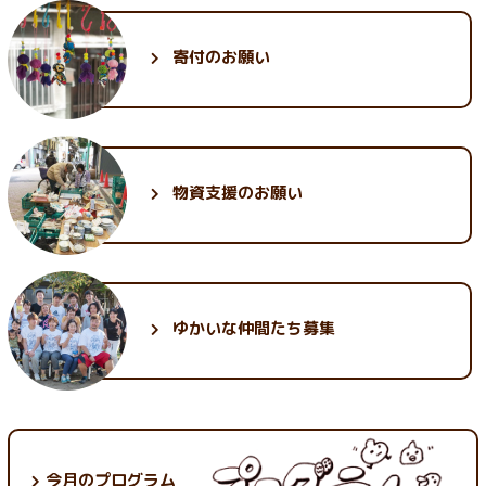
2月 (24)
7月 (31)
5月 (28)
3月 (26)
1月 (23)
6月 (35)
4月 (26)
2月 (25)
寄付のお願い
5月 (30)
3月 (30)
1月 (25)
2月 (32)
1月 (30)
物資支援のお願い
ゆかいな
仲間たち募集
今月のプログラム