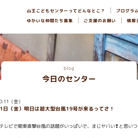
山王こどもセンターってどんなとこ？
プログラ
ゆかいな仲間たち募集
ご支援のお願い
情報
blog
今日のセンター
10.11（金）
11日（金）明日は超大型台風19号が来るってさ！
テレビで関東直撃台風の話題がいっぱいで、まじヤバい❢と思いつ