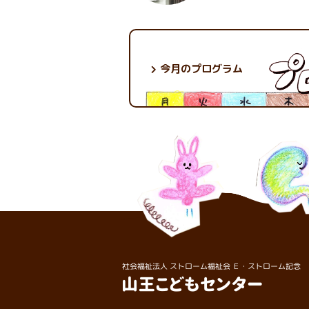
今月のプログラム