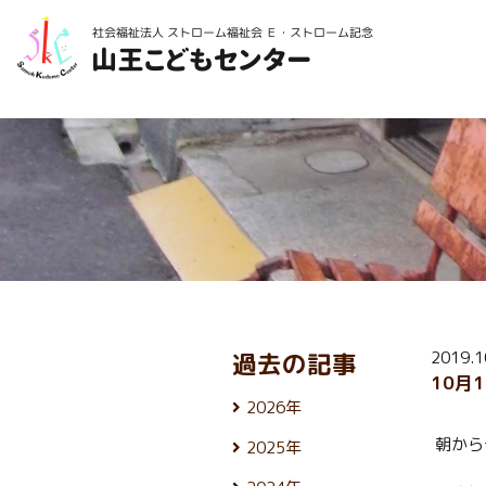
2019.
過去の記事
10月
2026年
8月 (4)
朝から
2025年
7月 (25)
12月 (24)
6月 (26)