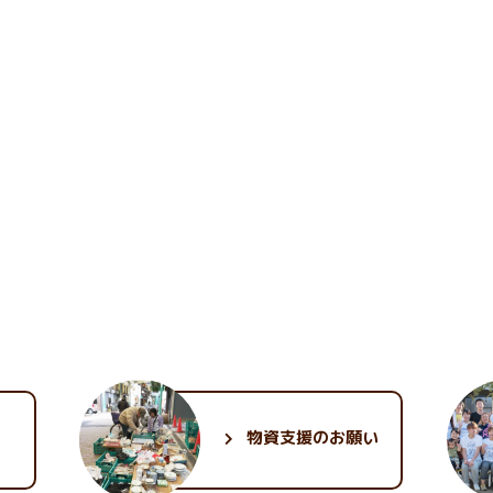
物資支援のお願い