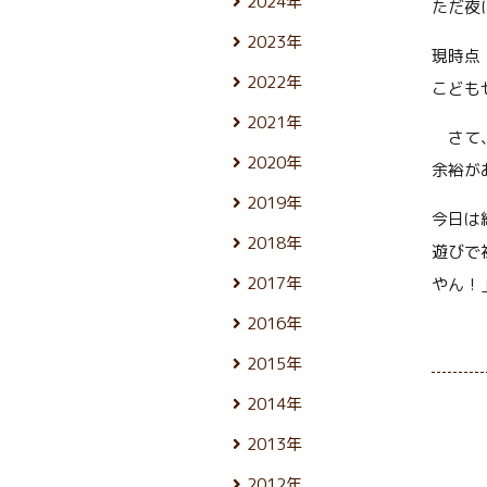
2024年
ただ夜
11月 (21)
5月 (23)
12月 (25)
10月 (25)
4月 (22)
2023年
11月 (22)
現時点
9月 (23)
3月 (25)
12月 (26)
10月 (25)
8月 (24)
2022年
2月 (21)
こども
11月 (24)
9月 (24)
7月 (27)
1月 (21)
12月 (26)
10月 (24)
8月 (25)
2021年
6月 (23)
11月 (24)
さて、
9月 (24)
7月 (27)
5月 (25)
12月 (26)
10月 (26)
8月 (26)
2020年
6月 (24)
余裕が
4月 (25)
11月 (24)
9月 (24)
7月 (24)
5月 (24)
12月 (26)
3月 (24)
10月 (25)
8月 (26)
2019年
6月 (26)
4月 (25)
11月 (23)
2月 (21)
9月 (19)
今日は
7月 (28)
5月 (27)
12月 (25)
3月 (25)
10月 (27)
1月 (22)
8月 (25)
2018年
6月 (30)
遊びで
4月 (24)
11月 (24)
2月 (23)
9月 (23)
7月 (24)
5月 (23)
12月 (25)
3月 (26)
10月 (23)
1月 (21)
8月 (26)
2017年
やん！
6月 (26)
4月 (25)
11月 (25)
2月 (23)
9月 (23)
7月 (25)
5月 (24)
12月 (26)
3月 (25)
10月 (26)
1月 (24)
8月 (26)
2016年
6月 (25)
4月 (25)
11月 (25)
2月 (22)
9月 (22)
7月 (27)
5月 (23)
12月 (27)
3月 (25)
10月 (25)
1月 (21)
8月 (26)
2015年
6月 (25)
4月 (24)
11月 (24)
2月 (21)
9月 (24)
7月 (26)
5月 (24)
12月 (26)
3月 (25)
10月 (24)
1月 (22)
8月 (26)
2014年
6月 (27)
4月 (24)
11月 (25)
2月 (23)
9月 (23)
7月 (27)
5月 (25)
12月 (26)
3月 (25)
10月 (26)
1月 (22)
8月 (25)
2013年
6月 (27)
4月 (25)
11月 (25)
2月 (23)
9月 (22)
7月 (24)
5月 (28)
12月 (27)
3月 (25)
10月 (25)
1月 (23)
8月 (26)
2012年
6月 (27)