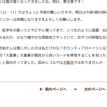
には風が強くなってきましたね。明日、要注意です！
（22：11）ではちょっと予測が難しいですが、明日は午前9時の時
センターは休館になります❢よろしくお願いします。
低学年が揃ってどやどやと帰ってきて、いつものように宿題…台
あるのか、かなり穏やかな雰囲気でやっていて、おやつの時間も忘れ
終始そんな感じがしたのは私だけかな？ボランティアのドイツ人兄
初「大富豪」大富豪が貧民から良いカードを搾取することを知った
」と面白がってました。因みにコルヤは
大阪弁
ではありませんが
前のページへ
次のページへ