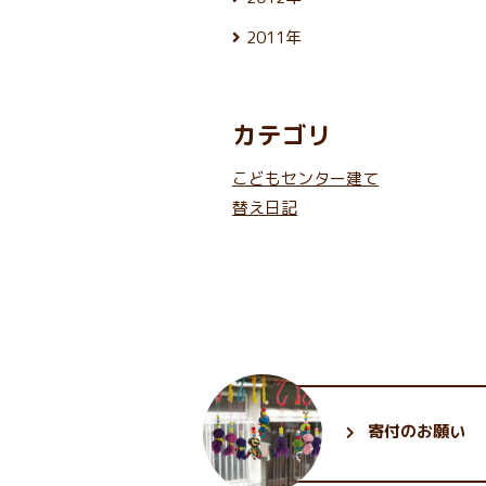
4月 (23)
11月 (26)
2月 (23)
9月 (23)
7月 (27)
5月 (24)
12月 (25)
3月 (26)
10月 (28)
1月 (23)
8月 (25)
2011年
6月 (27)
4月 (24)
11月 (25)
2月 (23)
9月 (23)
7月 (28)
5月 (25)
12月 (29)
3月 (26)
10月 (28)
1月 (21)
8月 (26)
6月 (26)
4月 (24)
11月 (30)
2月 (24)
9月 (26)
7月 (28)
5月 (26)
3月 (24)
10月 (33)
1月 (22)
8月 (25)
6月 (28)
4月 (24)
カテゴリ
2月 (23)
9月 (34)
7月 (27)
5月 (25)
3月 (25)
1月 (24)
8月 (28)
6月 (29)
4月 (25)
2月 (24)
こどもセンター建て
7月 (31)
5月 (28)
3月 (26)
1月 (23)
6月 (35)
替え日記
4月 (26)
2月 (25)
5月 (30)
3月 (30)
1月 (25)
2月 (32)
1月 (30)
寄付のお願い