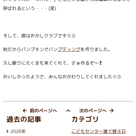
呼ばれるという・・・(笑)
そして、夜はおかしクラブです☆彡
秋だからパンプキンでパン
プディング
を作りました。
久し振りにたくまも来てくれて、さぁ作るぞ～❢
おいしかったようで、みんなおかわりしてくれました☆彡
前のページへ
次のページへ
過去の記事
カテゴリ
2026年
こどもセンター建て替え日