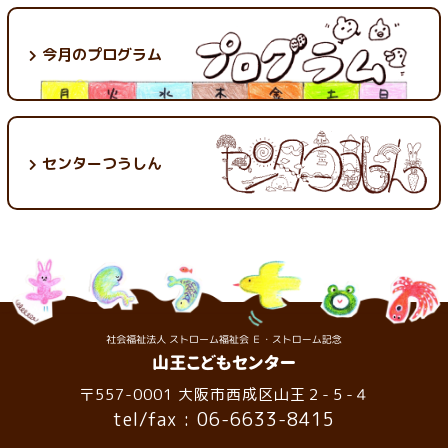
今月のプログラム
センターつうしん
〒557-0001 大阪市西成区山王２-５-４
tel/fax : 06-6633-8415