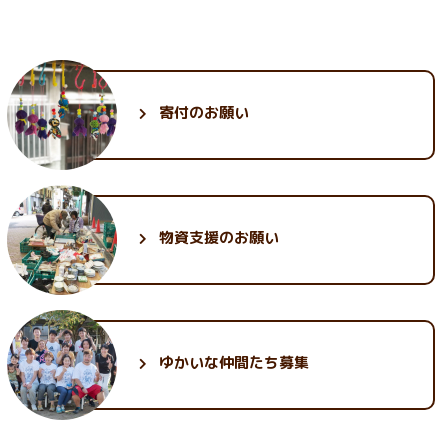
5月 (26)
3月 (24)
10月 (33)
1月 (22)
8月 (25)
6月 (28)
4月 (24)
2月 (23)
9月 (34)
7月 (27)
5月 (25)
3月 (25)
1月 (24)
8月 (28)
6月 (29)
4月 (25)
2月 (24)
7月 (31)
5月 (28)
3月 (26)
1月 (23)
6月 (35)
4月 (26)
2月 (25)
寄付のお願い
5月 (30)
3月 (30)
1月 (25)
2月 (32)
1月 (30)
物資支援のお願い
ゆかいな
仲間たち募集