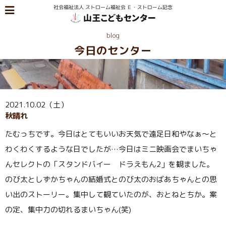
blog
今日のセンター
2021.10.02（土）
秋晴れ
たむっちです。今日はとてもいいお天気で遠足日和やなぁ～と
わくわくするような日でしたが
…
今日はミニ映画会でまいちゃ
んセレクトの「スタンドバイー ドラえもん
2
」を観ました。
のび太としずかちゃんの結婚式とのび太のおばあちゃんとの思
い出のストーリー。集中して観ていたのが、おとねとちか。案
の定、集中力の切れるまいちゃん
(
笑
)