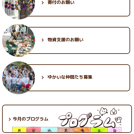
寄付のお願い
5月 (30)
3月 (30)
1月 (25)
2月 (32)
1月 (30)
物資支援のお願い
ゆかいな
仲間たち募集
今月のプログラム