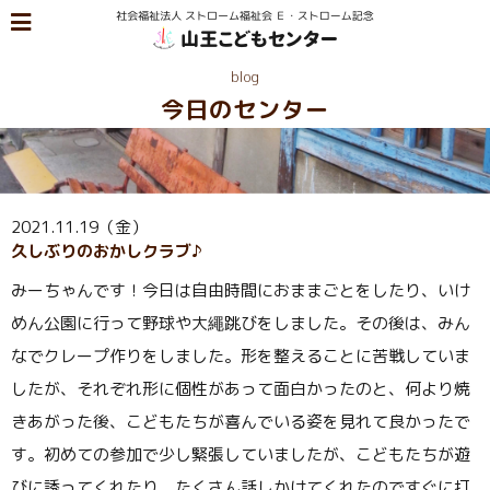
blog
今日のセンター
2021.11.19（金）
久しぶりのおかしクラブ♪
みーちゃんです！今日は自由時間におままごとをしたり、いけ
めん公園に行って野球や大繩跳びをしました。その後は、みん
なでクレープ作りをしました。形を整えることに苦戦していま
したが、それぞれ形に個性があって面白かったのと、何より焼
きあがった後、こどもたちが喜んでいる姿を見れて良かったで
す。初めての参加で少し緊張していましたが、こどもたちが遊
びに誘ってくれたり、たくさん話しかけてくれたのですぐに打