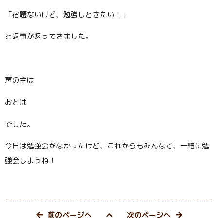
「宿題ないけど、勉強しときたい！」
と返事が返ってきました。
声の主は
おとは
でした。
今日は勉強会がなかったけど、これからもみんなで、一緒に勉
強会しようね！
前のページへ
次のページへ