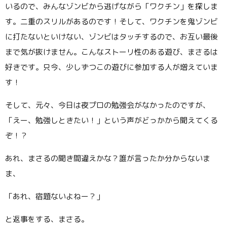
いるので、みんなゾンビから逃げながら「ワクチン」を探しま
す。二重のスリルがあるのです！そして、ワクチンを鬼ゾンビ
に打たないといけない、ゾンビはタッチするので、お互い最後
まで気が抜けません。こんなストーリ性のある遊び、まさるは
好きです。只今、少しずつこの遊びに参加する人が増えていま
す！
そして、元々、今日は夜プロの勉強会がなかったのですが、
「えー、勉強しときたい！」という声がどっかから聞えてくる
ぞ！？
あれ、まさるの聞き間違えかな？誰が言ったか分からないま
ま、
「あれ、宿題ないよねー？」
と返事をする、まさる。