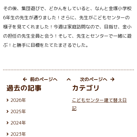
その後、集団遊びで、どかんをしていると、なんと金塚小学校
6年生の先生が通りました！さらに、先生がこどもセンターの
様子を見てくれました！今週は家庭訪問なので、目指せ、金小
の担任の先生全員と会う！そして、先生とセンターで一緒に遊
ぶ！と勝手に目標をたてたまさるでした。
前のページへ
次のページへ
過去の記事
カテゴリ
2026年
こどもセンター建て替え日
8月 (5)
記
2025年
7月 (25)
12月 (24)
6月 (26)
2024年
11月 (21)
5月 (23)
12月 (25)
10月 (25)
4月 (22)
2023年
11月 (22)