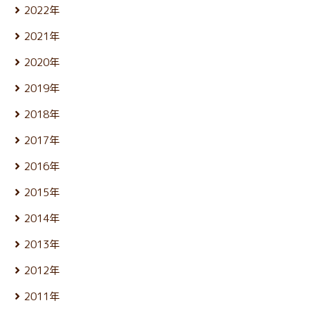
12月 (26)
10月 (25)
8月 (24)
2022年
2月 (21)
11月 (24)
9月 (24)
7月 (27)
1月 (21)
12月 (26)
10月 (24)
8月 (25)
2021年
6月 (23)
11月 (24)
9月 (24)
7月 (27)
5月 (25)
12月 (26)
10月 (26)
8月 (26)
2020年
6月 (24)
4月 (25)
11月 (24)
9月 (24)
7月 (24)
5月 (24)
12月 (26)
3月 (24)
10月 (25)
8月 (26)
2019年
6月 (26)
4月 (25)
11月 (23)
2月 (21)
9月 (19)
7月 (28)
5月 (27)
12月 (25)
3月 (25)
10月 (27)
1月 (22)
8月 (25)
2018年
6月 (30)
4月 (24)
11月 (24)
2月 (23)
9月 (23)
7月 (24)
5月 (23)
12月 (25)
3月 (26)
10月 (23)
1月 (21)
8月 (26)
2017年
6月 (26)
4月 (25)
11月 (25)
2月 (23)
9月 (23)
7月 (25)
5月 (24)
12月 (26)
3月 (25)
10月 (26)
1月 (24)
8月 (26)
2016年
6月 (25)
4月 (25)
11月 (25)
2月 (22)
9月 (22)
7月 (27)
5月 (23)
12月 (27)
3月 (25)
10月 (25)
1月 (21)
8月 (26)
2015年
6月 (25)
4月 (24)
11月 (24)
2月 (21)
9月 (24)
7月 (26)
5月 (24)
12月 (26)
3月 (25)
10月 (24)
1月 (22)
8月 (26)
2014年
6月 (27)
4月 (24)
11月 (25)
2月 (23)
9月 (23)
7月 (27)
5月 (25)
12月 (26)
3月 (25)
10月 (26)
1月 (22)
8月 (25)
2013年
6月 (27)
4月 (25)
11月 (25)
2月 (23)
9月 (22)
7月 (24)
5月 (28)
12月 (27)
3月 (25)
10月 (25)
1月 (23)
8月 (26)
2012年
6月 (27)
4月 (23)
11月 (26)
2月 (23)
9月 (23)
7月 (27)
5月 (24)
12月 (25)
3月 (26)
10月 (28)
1月 (23)
8月 (25)
2011年
6月 (27)
4月 (24)
11月 (25)
2月 (23)
9月 (23)
7月 (28)
5月 (25)
12月 (29)