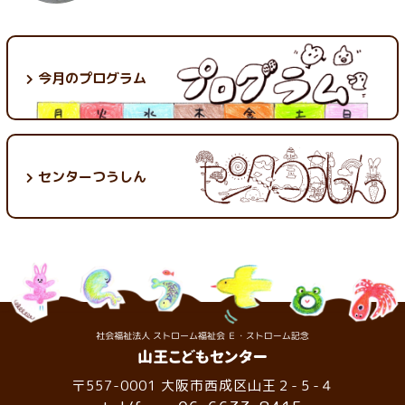
今月のプログラム
センターつうしん
〒557-0001 大阪市西成区山王２-５-４