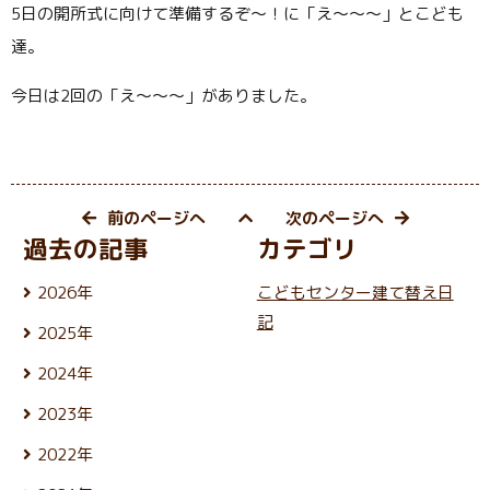
5
日の開所式に向けて準備するぞ～！に「え～～～」とこども
達。
今日は
2
回の「え～～～」がありました。
前のページへ
次のページへ
過去の記事
カテゴリ
2026年
こどもセンター建て替え日
8月 (5)
記
2025年
7月 (25)
12月 (24)
6月 (26)
2024年
11月 (21)
5月 (23)
12月 (25)
10月 (25)
4月 (22)
2023年
11月 (22)
9月 (23)
3月 (25)
12月 (26)
10月 (25)
8月 (24)
2022年
2月 (21)
11月 (24)
9月 (24)
7月 (27)
1月 (21)
12月 (26)
10月 (24)