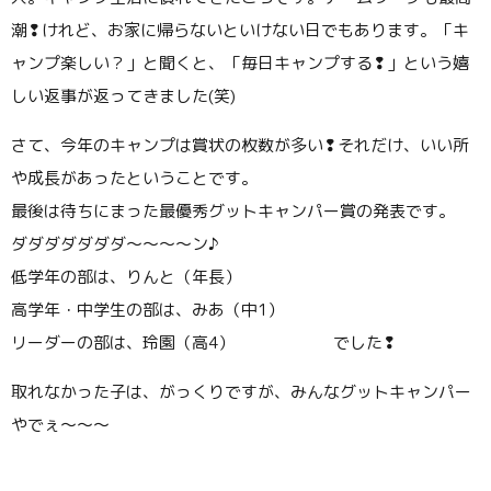
潮❢けれど、お家に帰らないといけない日でもあります。「キ
ャンプ楽しい？」と聞くと、「毎日キャンプする❢」という嬉
しい返事が返ってきました(笑)
さて、今年のキャンプは賞状の枚数が多い❢それだけ、いい所
や成長があったということです。
最後は待ちにまった最優秀グットキャンパー賞の発表です。
ダダダダダダダ〜〜〜〜ン♪
低学年の部は、りんと（年長）
高学年・中学生の部は、みあ（中1）
リーダーの部は、玲園（高4） でした❢
取れなかった子は、がっくりですが、みんなグットキャンパー
やでぇ〜〜〜