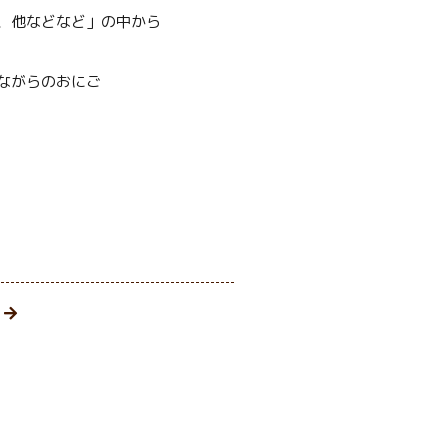
、他などなど」の中から
ながらのおにご