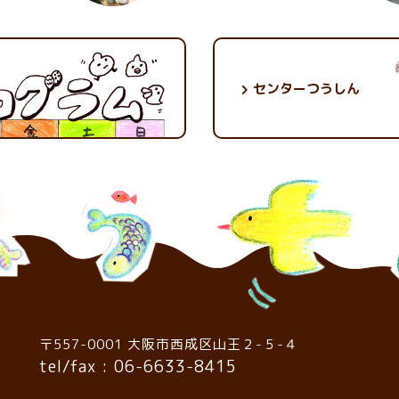
センターつうしん
〒557-0001 大阪市西成区山王２-５-４
tel/fax : 06-6633-8415