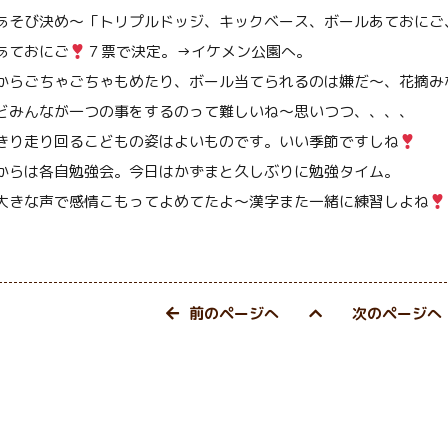
あそび決め～「トリプルドッジ、キックベース、ボールあておにご
あておにご
７票で決定。→イケメン公園へ。
からごちゃごちゃもめたり、ボール当てられるのは嫌だ～、花摘み
どみんなが一つの事をするのって難しいね～思いつつ、、、、
きり走り回るこどもの姿はよいものです。いい季節ですしね
からは各自勉強会。今日はかずまと久しぶりに勉強タイム。
大きな声で感情こもってよめてたよ～漢字また一緒に練習しよね
前のページへ
次のページへ