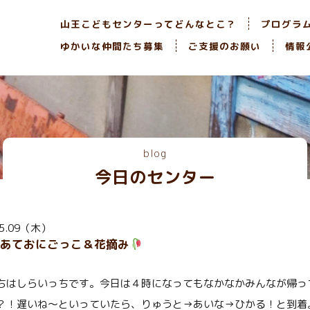
山王こどもセンターってどんなとこ？
プログラ
ゆかいな仲間たち募集
ご支援のお願い
情報
blog
今日のセンター
05.09（木）
ルあておにごっこ＆花摘み
ちはしらいっちです。今日は４時になってもなかなかみんなが帰っ
？！遅いね～といっていたら、りゅうと→あいな→ひかる！と到着