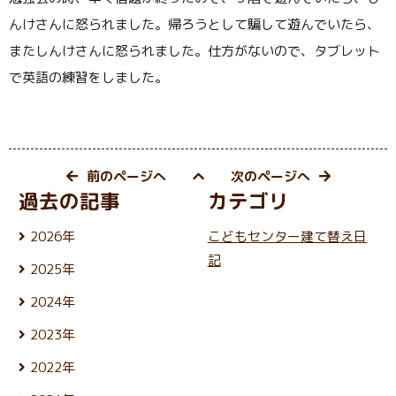
んけさんに怒られました。帰ろうとして騙して遊んでいたら、
またしんけさんに怒られました。仕方がないので、タブレット
で英語の練習をしました。
前のページへ
次のページへ
過去の記事
カテゴリ
2026年
こどもセンター建て替え日
8月 (5)
記
2025年
7月 (25)
12月 (24)
6月 (26)
2024年
11月 (21)
5月 (23)
12月 (25)
10月 (25)
4月 (22)
2023年
11月 (22)
9月 (23)
3月 (25)
12月 (26)
10月 (25)
8月 (24)
2022年
2月 (21)
11月 (24)
9月 (24)
7月 (27)
1月 (21)
12月 (26)
10月 (24)