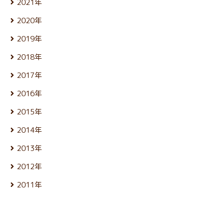
8月 (25)
2021年
6月 (23)
11月 (24)
9月 (24)
7月 (27)
5月 (25)
12月 (26)
10月 (26)
8月 (26)
2020年
6月 (24)
4月 (25)
11月 (24)
9月 (24)
7月 (24)
5月 (24)
12月 (26)
3月 (24)
10月 (25)
8月 (26)
2019年
6月 (26)
4月 (25)
11月 (23)
2月 (21)
9月 (19)
7月 (28)
5月 (27)
12月 (25)
3月 (25)
10月 (27)
1月 (22)
8月 (25)
2018年
6月 (30)
4月 (24)
11月 (24)
2月 (23)
9月 (23)
7月 (24)
5月 (23)
12月 (25)
3月 (26)
10月 (23)
1月 (21)
8月 (26)
2017年
6月 (26)
4月 (25)
11月 (25)
2月 (23)
9月 (23)
7月 (25)
5月 (24)
12月 (26)
3月 (25)
10月 (26)
1月 (24)
8月 (26)
2016年
6月 (25)
4月 (25)
11月 (25)
2月 (22)
9月 (22)
7月 (27)
5月 (23)
12月 (27)
3月 (25)
10月 (25)
1月 (21)
8月 (26)
2015年
6月 (25)
4月 (24)
11月 (24)
2月 (21)
9月 (24)
7月 (26)
5月 (24)
12月 (26)
3月 (25)
10月 (24)
1月 (22)
8月 (26)
2014年
6月 (27)
4月 (24)
11月 (25)
2月 (23)
9月 (23)
7月 (27)
5月 (25)
12月 (26)
3月 (25)
10月 (26)
1月 (22)
8月 (25)
2013年
6月 (27)
4月 (25)
11月 (25)
2月 (23)
9月 (22)
7月 (24)
5月 (28)
12月 (27)
3月 (25)
10月 (25)
1月 (23)
8月 (26)
2012年
6月 (27)
4月 (23)
11月 (26)
2月 (23)
9月 (23)
7月 (27)
5月 (24)
12月 (25)
3月 (26)
10月 (28)
1月 (23)
8月 (25)
2011年
6月 (27)
4月 (24)
11月 (25)
2月 (23)
9月 (23)
7月 (28)
5月 (25)
12月 (29)
3月 (26)
10月 (28)
1月 (21)
8月 (26)
6月 (26)
4月 (24)
11月 (30)
2月 (24)
9月 (26)
7月 (28)
5月 (26)
3月 (24)
10月 (33)
1月 (22)
8月 (25)