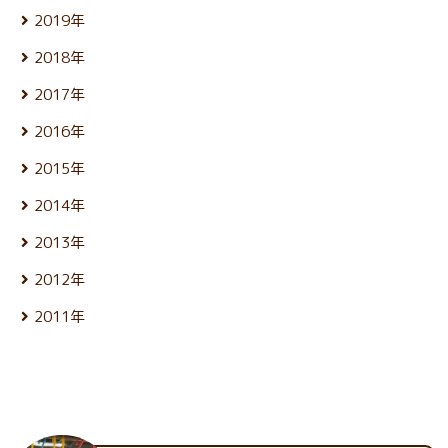
7月 (24)
5月 (24)
12月 (26)
3月 (24)
10月 (25)
8月 (26)
2019年
6月 (26)
4月 (25)
11月 (23)
2月 (21)
9月 (19)
7月 (28)
5月 (27)
12月 (25)
3月 (25)
10月 (27)
1月 (22)
8月 (25)
2018年
6月 (30)
4月 (24)
11月 (24)
2月 (23)
9月 (23)
7月 (24)
5月 (23)
12月 (25)
3月 (26)
10月 (23)
1月 (21)
8月 (26)
2017年
6月 (26)
4月 (25)
11月 (25)
2月 (23)
9月 (23)
7月 (25)
5月 (24)
12月 (26)
3月 (25)
10月 (26)
1月 (24)
8月 (26)
2016年
6月 (25)
4月 (25)
11月 (25)
2月 (22)
9月 (22)
7月 (27)
5月 (23)
12月 (27)
3月 (25)
10月 (25)
1月 (21)
8月 (26)
2015年
6月 (25)
4月 (24)
11月 (24)
2月 (21)
9月 (24)
7月 (26)
5月 (24)
12月 (26)
3月 (25)
10月 (24)
1月 (22)
8月 (26)
2014年
6月 (27)
4月 (24)
11月 (25)
2月 (23)
9月 (23)
7月 (27)
5月 (25)
12月 (26)
3月 (25)
10月 (26)
1月 (22)
8月 (25)
2013年
6月 (27)
4月 (25)
11月 (25)
2月 (23)
9月 (22)
7月 (24)
5月 (28)
12月 (27)
3月 (25)
10月 (25)
1月 (23)
8月 (26)
2012年
6月 (27)
4月 (23)
11月 (26)
2月 (23)
9月 (23)
7月 (27)
5月 (24)
12月 (25)
3月 (26)
10月 (28)
1月 (23)
8月 (25)
2011年
6月 (27)
4月 (24)
11月 (25)
2月 (23)
9月 (23)
7月 (28)
5月 (25)
12月 (29)
3月 (26)
10月 (28)
1月 (21)
8月 (26)
6月 (26)
4月 (24)
11月 (30)
2月 (24)
9月 (26)
7月 (28)
5月 (26)
3月 (24)
10月 (33)
1月 (22)
8月 (25)
6月 (28)
4月 (24)
2月 (23)
9月 (34)
7月 (27)
5月 (25)
3月 (25)
1月 (24)
8月 (28)
6月 (29)
4月 (25)
2月 (24)
7月 (31)