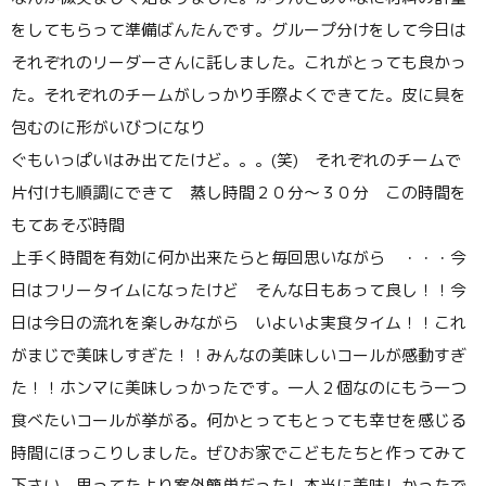
をしてもらって準備ばんたんです。グループ分けをして今日は
それぞれのリーダーさんに託しました。これがとっても良かっ
た。それぞれのチームがしっかり手際よくできてた。皮に具を
包むのに形がいびつになり
ぐもいっぱいはみ出てたけど。。。(笑) それぞれのチームで
片付けも順調にできて 蒸し時間２０分～３０分 この時間を
もてあそぶ時間
上手く時間を有効に何か出来たらと毎回思いながら ・・・今
日はフリータイムになったけど そんな日もあって良し！！今
日は今日の流れを楽しみながら いよいよ実食タイム！！これ
がまじで美味しすぎた！！みんなの美味しいコールが感動すぎ
た！！ホンマに美味しっかったです。一人２個なのにもう一つ
食べたいコールが挙がる。何かとってもとっても幸せを感じる
時間にほっこりしました。ぜひお家でこどもたちと作ってみて
下さい。思ってたより案外簡単だったし本当に美味しかったで