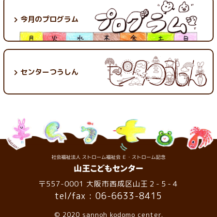
今月のプログラム
センターつうしん
〒557-0001 大阪市西成区山王２-５-４
tel/fax : 06-6633-8415
© 2020 sannoh kodomo center.