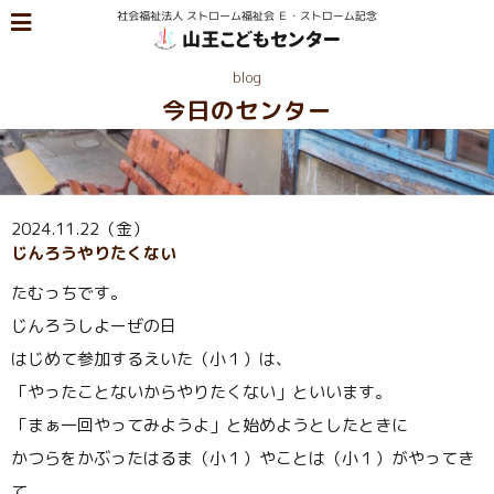
blog
今日のセンター
2024.11.22（金）
じんろうやりたくない
たむっちです。
じんろうしよーぜの日
はじめて参加するえいた（小１）は、
「やったことないからやりたくない」といいます。
「まぁ一回やってみようよ」と始めようとしたときに
かつらをかぶったはるま（小１）やことは（小１）がやってき
て