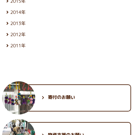
8月 (26)
2015年
6月 (25)
4月 (24)
11月 (24)
2月 (21)
9月 (24)
7月 (26)
5月 (24)
12月 (26)
3月 (25)
10月 (24)
1月 (22)
8月 (26)
2014年
6月 (27)
4月 (24)
11月 (25)
2月 (23)
9月 (23)
7月 (27)
5月 (25)
12月 (26)
3月 (25)
10月 (26)
1月 (22)
8月 (25)
2013年
6月 (27)
4月 (25)
11月 (25)
2月 (23)
9月 (22)
7月 (24)
5月 (28)
12月 (27)
3月 (25)
10月 (25)
1月 (23)
8月 (26)
2012年
6月 (27)
4月 (23)
11月 (26)
2月 (23)
9月 (23)
7月 (27)
5月 (24)
12月 (25)
3月 (26)
10月 (28)
1月 (23)
8月 (25)
2011年
6月 (27)
4月 (24)
11月 (25)
2月 (23)
9月 (23)
7月 (28)
5月 (25)
12月 (29)
3月 (26)
10月 (28)
1月 (21)
8月 (26)
6月 (26)
4月 (24)
11月 (30)
2月 (24)
9月 (26)
7月 (28)
5月 (26)
3月 (24)
10月 (33)
1月 (22)
8月 (25)
6月 (28)
4月 (24)
2月 (23)
9月 (34)
7月 (27)
5月 (25)
3月 (25)
1月 (24)
8月 (28)
6月 (29)
4月 (25)
2月 (24)
7月 (31)
5月 (28)
3月 (26)
1月 (23)
6月 (35)
4月 (26)
2月 (25)
寄付のお願い
5月 (30)
3月 (30)
1月 (25)
2月 (32)
1月 (30)
物資支援のお願い