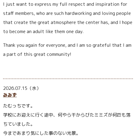
I just want to express my full respect and inspiration for
staff members, who are such hardworking and loving people
that create the great atmosphere the center has, and I hope
to become an adult like them one day.
Thank you again for everyone, and I am so grateful that I am
a part of this great community!
2026.07.15（水）
みみず
たむっちです。
学校にお迎えに行く途中、何やら干からびたミミズが何匹も落
ちていました。
今まであまり気にした事のない光景。