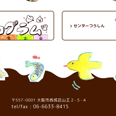
センターつうしん
〒557-0001 大阪市西成区山王２-５-４
tel/fax : 06-6633-8415