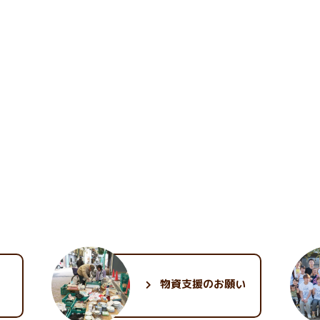
物資支援のお願い