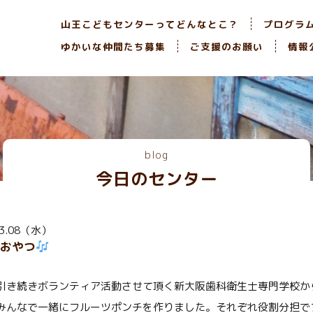
山王こどもセンターってどんなとこ？
プログラ
ゆかいな仲間たち募集
ご支援のお願い
情報
blog
今日のセンター
03.08（水）
りおやつ
引き続きボランティア活動させて頂く新大阪歯科衛生士専門学校か
みんなで一緒にフルーツポンチを作りました。それぞれ役割分担で