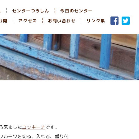
ム
センターつうしん
今日のセンター
公開
アクセス
お問い合わせ
リンク集
ら来ました
ユッキーナ
です。
フルーツを切る、入れる、盛り付