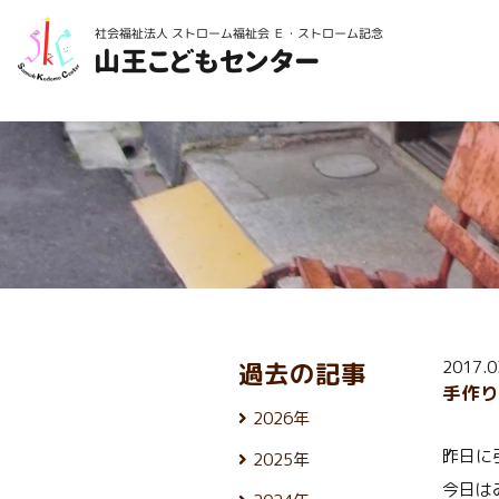
2017.
過去の記事
手作
2026年
8月 (4)
昨日に
2025年
7月 (25)
12月 (24)
今日は
6月 (26)