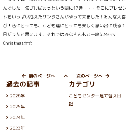
んでした。気づけばあっという間に17時・・・そこにプレゼン
トをいっぱい抱えたサンタさんがやって来ました！みんな大喜
び！私にとっても、こども達にとっても楽しく思い出に残る１
日だったと思います。それではみなさんもご一緒にMerry
Christmas☆☆
前のページへ
次のページへ
過去の記事
カテゴリ
2026年
こどもセンター建て替え日
8月 (5)
記
2025年
7月 (25)
12月 (24)
6月 (26)
2024年
11月 (21)
5月 (23)
12月 (25)
10月 (25)
4月 (22)
2023年
11月 (22)