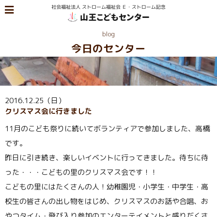
blog
今日のセンター
2016.12.25（日）
クリスマス会に行きました
11月のこども祭りに続いてボランティアで参加しました、高橋
です。
昨日に引き続き、楽しいイベントに行ってきました。待ちに待
った・・・こどもの里のクリスマス会です！！
こどもの里にはたくさんの人！幼稚園児・小学生・中学生・高
校生の皆さんの出し物をはじめ、クリスマスのお話や合唱、お
やつタイム・飛び入り参加のエンターテイメントと盛りだくさ