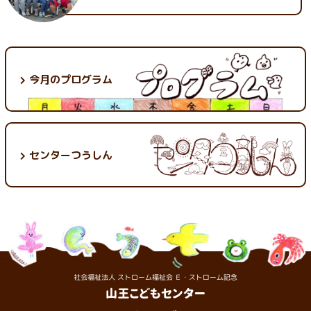
今月のプログラム
センターつうしん