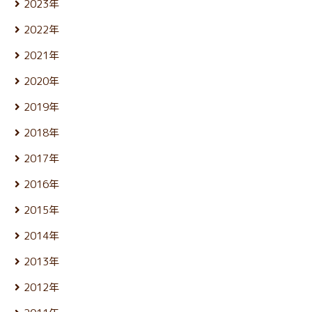
4月 (22)
2023年
11月 (22)
9月 (23)
3月 (25)
12月 (26)
10月 (25)
8月 (24)
2022年
2月 (21)
11月 (24)
9月 (24)
7月 (27)
1月 (21)
12月 (26)
10月 (24)
8月 (25)
2021年
6月 (23)
11月 (24)
9月 (24)
7月 (27)
5月 (25)
12月 (26)
10月 (26)
8月 (26)
2020年
6月 (24)
4月 (25)
11月 (24)
9月 (24)
7月 (24)
5月 (24)
12月 (26)
3月 (24)
10月 (25)
8月 (26)
2019年
6月 (26)
4月 (25)
11月 (23)
2月 (21)
9月 (19)
7月 (28)
5月 (27)
12月 (25)
3月 (25)
10月 (27)
1月 (22)
8月 (25)
2018年
6月 (30)
4月 (24)
11月 (24)
2月 (23)
9月 (23)
7月 (24)
5月 (23)
12月 (25)
3月 (26)
10月 (23)
1月 (21)
8月 (26)
2017年
6月 (26)
4月 (25)
11月 (25)
2月 (23)
9月 (23)
7月 (25)
5月 (24)
12月 (26)
3月 (25)
10月 (26)
1月 (24)
8月 (26)
2016年
6月 (25)
4月 (25)
11月 (25)
2月 (22)
9月 (22)
7月 (27)
5月 (23)
12月 (27)
3月 (25)
10月 (25)
1月 (21)
8月 (26)
2015年
6月 (25)
4月 (24)
11月 (24)
2月 (21)
9月 (24)
7月 (26)
5月 (24)
12月 (26)
3月 (25)
10月 (24)
1月 (22)
8月 (26)
2014年
6月 (27)
4月 (24)
11月 (25)
2月 (23)
9月 (23)
7月 (27)
5月 (25)
12月 (26)
3月 (25)
10月 (26)
1月 (22)
8月 (25)
2013年
6月 (27)
4月 (25)
11月 (25)
2月 (23)
9月 (22)
7月 (24)
5月 (28)
12月 (27)
3月 (25)
10月 (25)
1月 (23)
8月 (26)
2012年
6月 (27)
4月 (23)
11月 (26)
2月 (23)
9月 (23)
7月 (27)
5月 (24)
12月 (25)
3月 (26)
10月 (28)
1月 (23)
8月 (25)