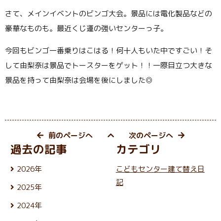
さて、メインイベントのビンゴ大会。景品には電化製品などの
豪華なものも。最近くじ運の強いセンターっ子。
今回もビンゴ一番乗りはこはる！何十人もいた中ですごい！そ
して由梨奈は景品でトースターをゲット！！一際目立つ大きな
景品を持って由梨奈は会場を後にしました◎
前のページへ
次のページへ
過去の記事
カテゴリ
2026年
こどもセンター建て替え日
8月 (4)
記
2025年
7月 (25)
12月 (24)
6月 (26)
2024年
11月 (21)
5月 (23)
12月 (25)
10月 (25)