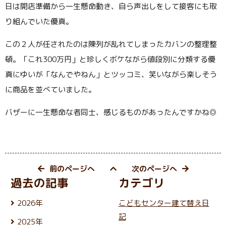
日は開店準備から一生懸命動き、自ら声出しをして接客にも取
り組んでいた優真。
この２人が任されたのは陳列が乱れてしまったカバンの整理整
頓。「これ300万円」と珍しくボケながら値段別に分類する優
真にゆいが「なんでやねん」とツッコミ、笑いながら楽しそう
に商品を並べていました。
バザーに一生懸命な者同士、感じるものがあったんですかね◎
前のページへ
次のページへ
過去の記事
カテゴリ
2026年
こどもセンター建て替え日
8月 (5)
記
2025年
7月 (25)