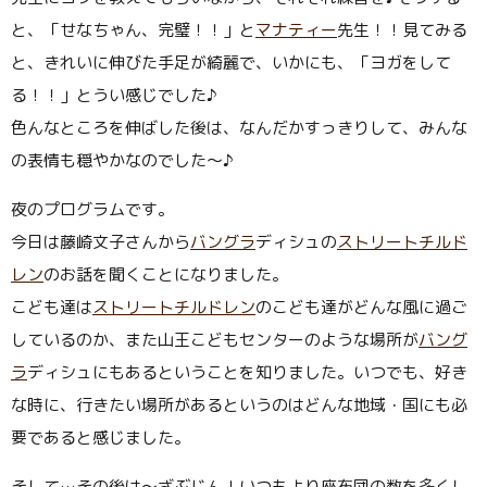
と、「せなちゃん、完璧！！」と
マナティー
先生！！見てみる
と、きれいに伸びた手足が綺麗で、いかにも、「ヨガをして
る！！」とうい感じでした♪
色んなところを伸ばした後は、なんだかすっきりして、みんな
の表情も穏やかなのでした〜♪
夜のプログラムです。
今日は藤崎文子さんから
バングラ
ディシュの
ストリートチルド
レン
のお話を聞くことになりました。
こども達は
ストリートチルドレン
のこども達がどんな風に過ご
しているのか、また山王こどもセンターのような場所が
バング
ラ
ディシュにもあるということを知りました。いつでも、好き
な時に、行きたい場所があるというのはどんな地域・国にも必
要であると感じました。
そして…その後は〜ざぶじん！いつもより座布団の数を多くし