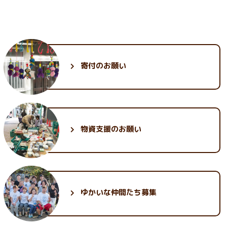
4月 (24)
11月 (30)
2月 (24)
9月 (26)
7月 (28)
5月 (26)
3月 (24)
10月 (33)
1月 (22)
8月 (25)
6月 (28)
4月 (24)
2月 (23)
9月 (34)
7月 (27)
5月 (25)
3月 (25)
1月 (24)
8月 (28)
6月 (29)
4月 (25)
2月 (24)
7月 (31)
5月 (28)
3月 (26)
1月 (23)
6月 (35)
4月 (26)
2月 (25)
寄付のお願い
5月 (30)
3月 (30)
1月 (25)
2月 (32)
1月 (30)
物資支援のお願い
ゆかいな
仲間たち募集