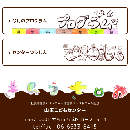
今月のプログラム
センターつうしん
〒557-0001 大阪市西成区山王２-５-４
tel/fax : 06-6633-8415