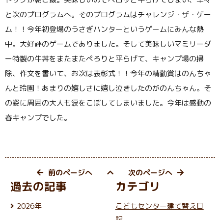
と次のプログラムへ。そのプログラムはチャレンジ・ザ・ゲー
ム！！今年初登場のうさぎハンターというゲームにみんな熱
中。大好評のゲームでありました。そして美味しいマミリーダ
ー特製の牛丼をまたまたぺろりと平らげて、キャンプ場の掃
除、作文を書いて、お次は表彰式！！今年の精勤賞はのんちゃ
んと玲園！あまりの嬉しさに嬉し泣きしたのがのんちゃん。そ
の姿に周囲の大人も涙をこぼしてしまいました。今年は感動の
春キャンプでした。
前のページへ
次のページへ
過去の記事
カテゴリ
2026年
こどもセンター建て替え日
8月 (5)
記