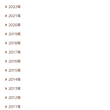
9月 (23)
3月 (25)
12月 (26)
10月 (25)
8月 (24)
2022年
2月 (21)
11月 (24)
9月 (24)
7月 (27)
1月 (21)
12月 (26)
10月 (24)
8月 (25)
2021年
6月 (23)
11月 (24)
9月 (24)
7月 (27)
5月 (25)
12月 (26)
10月 (26)
8月 (26)
2020年
6月 (24)
4月 (25)
11月 (24)
9月 (24)
7月 (24)
5月 (24)
12月 (26)
3月 (24)
10月 (25)
8月 (26)
2019年
6月 (26)
4月 (25)
11月 (23)
2月 (21)
9月 (19)
7月 (28)
5月 (27)
12月 (25)
3月 (25)
10月 (27)
1月 (22)
8月 (25)
2018年
6月 (30)
4月 (24)
11月 (24)
2月 (23)
9月 (23)
7月 (24)
5月 (23)
12月 (25)
3月 (26)
10月 (23)
1月 (21)
8月 (26)
2017年
6月 (26)
4月 (25)
11月 (25)
2月 (23)
9月 (23)
7月 (25)
5月 (24)
12月 (26)
3月 (25)
10月 (26)
1月 (24)
8月 (26)
2016年
6月 (25)
4月 (25)
11月 (25)
2月 (22)
9月 (22)
7月 (27)
5月 (23)
12月 (27)
3月 (25)
10月 (25)
1月 (21)
8月 (26)
2015年
6月 (25)
4月 (24)
11月 (24)
2月 (21)
9月 (24)
7月 (26)
5月 (24)
12月 (26)
3月 (25)
10月 (24)
1月 (22)
8月 (26)
2014年
6月 (27)
4月 (24)
11月 (25)
2月 (23)
9月 (23)
7月 (27)
5月 (25)
12月 (26)
3月 (25)
10月 (26)
1月 (22)
8月 (25)
2013年
6月 (27)
4月 (25)
11月 (25)
2月 (23)
9月 (22)
7月 (24)
5月 (28)
12月 (27)
3月 (25)
10月 (25)
1月 (23)
8月 (26)
2012年
6月 (27)
4月 (23)
11月 (26)
2月 (23)
9月 (23)
7月 (27)
5月 (24)
12月 (25)
3月 (26)
10月 (28)
1月 (23)
8月 (25)
2011年
6月 (27)
4月 (24)
11月 (25)
2月 (23)
9月 (23)