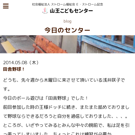
blog
今日のセンター
2014.05.08（木）
田舎野球！
どうも、先々週から木曜日に来させて頂いている浅井咲子で
す。
今日のボール遊びは「田舎野球」でした！
前回参加した時の王様ドッチに続き、またまた舐めておりまし
て野球ならできるだろうと自分を過信しておりました、、、。
ところが、いざやってみるとみんな中々の腕前で、私は足を引
っ張ってしまいました。ちょっとこれは練習が必要か