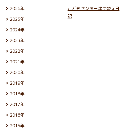
2026年
こどもセンター建て替え日
8月 (5)
記
2025年
7月 (25)
12月 (24)
6月 (26)
2024年
11月 (21)
5月 (23)
12月 (25)
10月 (25)
4月 (22)
2023年
11月 (22)
9月 (23)
3月 (25)
12月 (26)
10月 (25)
8月 (24)
2022年
2月 (21)
11月 (24)
9月 (24)
7月 (27)
1月 (21)
12月 (26)
10月 (24)
8月 (25)
2021年
6月 (23)
11月 (24)
9月 (24)
7月 (27)
5月 (25)
12月 (26)
10月 (26)
8月 (26)
2020年
6月 (24)
4月 (25)
11月 (24)
9月 (24)
7月 (24)
5月 (24)
12月 (26)
3月 (24)
10月 (25)
8月 (26)
2019年
6月 (26)
4月 (25)
11月 (23)
2月 (21)
9月 (19)
7月 (28)
5月 (27)
12月 (25)
3月 (25)
10月 (27)
1月 (22)
8月 (25)
2018年
6月 (30)
4月 (24)
11月 (24)
2月 (23)
9月 (23)
7月 (24)
5月 (23)
12月 (25)
3月 (26)
10月 (23)
1月 (21)
8月 (26)
2017年
6月 (26)
4月 (25)
11月 (25)
2月 (23)
9月 (23)
7月 (25)
5月 (24)
12月 (26)
3月 (25)
10月 (26)
1月 (24)
8月 (26)
2016年
6月 (25)
4月 (25)
11月 (25)
2月 (22)
9月 (22)
7月 (27)
5月 (23)
12月 (27)
3月 (25)
10月 (25)
1月 (21)
8月 (26)
2015年
6月 (25)
4月 (24)
11月 (24)