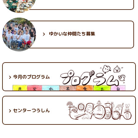
ゆかいな
仲間たち募集
今月のプログラム
センターつうしん