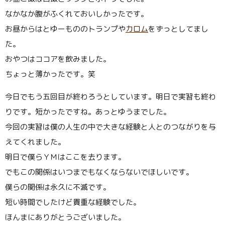
なかなか腹がふくれておいしかったです。
お昼からはとゆーもののトランプや
カロム
をずっとしてまし
た。
おやつはココアを飲みました。
ちょっと薄かったです。笑
今日でもう五回目が終わろうとしています。明日で実習も終わ
りです。短かったですね。あっとゆうまでした。
今回の実習は僕の人生の中で大きな経験と人とのつながりを与
えてくれました。
明日で僕らＹＭはここを去ります。
でもこの関係はいつまでもなくならないでほしいです。
僕らの関係は永久に不滅です。
短い時間でしたけど貴重な経験でした。
ほんまにありがとうございました。