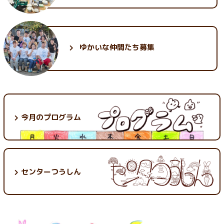
ゆかいな
仲間たち募集
今月のプログラム
センターつうしん