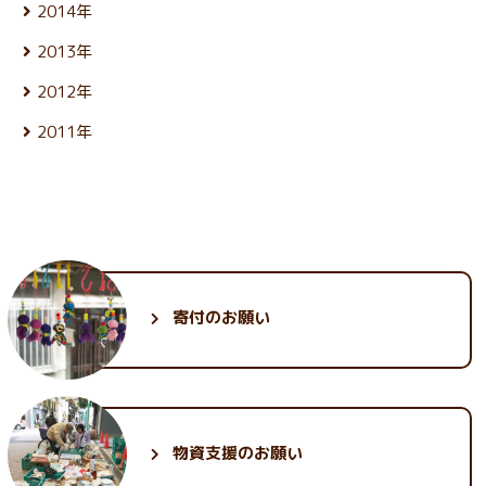
3月 (25)
10月 (24)
1月 (22)
8月 (26)
2014年
6月 (27)
4月 (24)
11月 (25)
2月 (23)
9月 (23)
7月 (27)
5月 (25)
12月 (26)
3月 (25)
10月 (26)
1月 (22)
8月 (25)
2013年
6月 (27)
4月 (25)
11月 (25)
2月 (23)
9月 (22)
7月 (24)
5月 (28)
12月 (27)
3月 (25)
10月 (25)
1月 (23)
8月 (26)
2012年
6月 (27)
4月 (23)
11月 (26)
2月 (23)
9月 (23)
7月 (27)
5月 (24)
12月 (25)
3月 (26)
10月 (28)
1月 (23)
8月 (25)
2011年
6月 (27)
4月 (24)
11月 (25)
2月 (23)
9月 (23)
7月 (28)
5月 (25)
12月 (29)
3月 (26)
10月 (28)
1月 (21)
8月 (26)
6月 (26)
4月 (24)
11月 (30)
2月 (24)
9月 (26)
7月 (28)
5月 (26)
3月 (24)
10月 (33)
1月 (22)
8月 (25)
6月 (28)
4月 (24)
2月 (23)
9月 (34)
7月 (27)
5月 (25)
3月 (25)
1月 (24)
8月 (28)
6月 (29)
4月 (25)
2月 (24)
7月 (31)
5月 (28)
3月 (26)
1月 (23)
6月 (35)
4月 (26)
2月 (25)
寄付のお願い
5月 (30)
3月 (30)
1月 (25)
2月 (32)
1月 (30)
物資支援のお願い