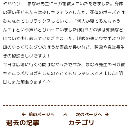
やがわり!! まなみ先生にヨガを教えていただきました。身体
の硬い子どもたちは少しキツそうでしたが、死体のポーズでは
みんなとてもリラックスしていて、「何人か寝てるんちゃう
ん？」という声がとびかっていました(笑)ヨガの後は知識など
について少し教えていただきました。呼吸の速いウサギより呼
吸のゆっくりなゾウのほうが寿命が長いなど、呼吸や息は長生
きの秘訣らしいですよ！
今日は広場に行く時間はなかったですが、まなみ先生のヨガ教
室でたっぷりヨガをしたのでとてもリラックスできました!!明
日もまた頑張ります＾＾
前のページへ
次のページへ
過去の記事
カテゴリ