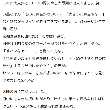
これが大人気で、いつの間にやら大行列が出来てました(笑)
お昼ごはん「そのお弁当かわいい〜」「大きいお弁当やな！」
など話ながらワイワイお弁当を食べたあとは、ひろーい芝生で
自由遊び。
宏樹は遊具に直行(笑) るかは川遊び。
明優は「四つ葉のクローバー見つけた〜＾＾」と嬉しそう。
「すごいなぁ〜！！」と驚くみんな。
それを聞いた子ども達が探していると・・・続々「すぐ見つけ
た〜」「３つ見つけたで＾＾」の声が。
センターはラッキーさんが多いのか？ゆうなや仁は５つも見つ
けてました(o^o^o)
太陽の塔
に向かうことに。
道中には大きな浅い川があり、岩の上に乗って渡らなければい
けない(>_<)浅いから１度落ちれば泥まみれ。