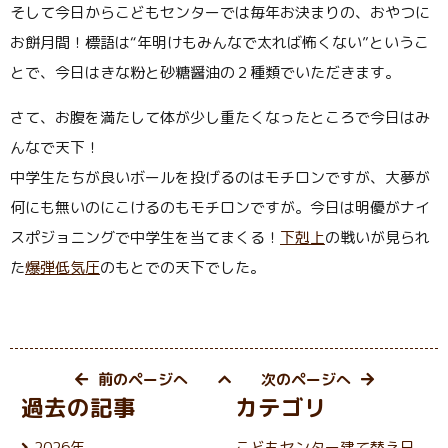
そして今日からこどもセンターでは毎年お決まりの、おやつに
お餅月間！標語は“年明けもみんなで太れば怖くない”というこ
とで、今日はきな粉と砂糖醤油の２種類でいただきます。
さて、お腹を満たして体が少し重たくなったところで今日はみ
んなで天下！
中学生たちが良いボールを投げるのはモチロンですが、大夢が
何にも無いのにこけるのもモチロンですが。今日は明優がナイ
スポジョニングで中学生を当てまくる！
下剋上
の戦いが見られ
た
爆弾低気圧
のもとでの天下でした。
前のページへ
次のページへ
過去の記事
カテゴリ
2026年
こどもセンター建て替え日