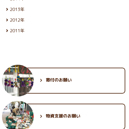
4月 (24)
11月 (25)
2月 (23)
9月 (23)
7月 (27)
5月 (25)
12月 (26)
3月 (25)
10月 (26)
1月 (22)
8月 (25)
2013年
6月 (27)
4月 (25)
11月 (25)
2月 (23)
9月 (22)
7月 (24)
5月 (28)
12月 (27)
3月 (25)
10月 (25)
1月 (23)
8月 (26)
2012年
6月 (27)
4月 (23)
11月 (26)
2月 (23)
9月 (23)
7月 (27)
5月 (24)
12月 (25)
3月 (26)
10月 (28)
1月 (23)
8月 (25)
2011年
6月 (27)
4月 (24)
11月 (25)
2月 (23)
9月 (23)
7月 (28)
5月 (25)
12月 (29)
3月 (26)
10月 (28)
1月 (21)
8月 (26)
6月 (26)
4月 (24)
11月 (30)
2月 (24)
9月 (26)
7月 (28)
5月 (26)
3月 (24)
10月 (33)
1月 (22)
8月 (25)
6月 (28)
4月 (24)
2月 (23)
9月 (34)
7月 (27)
5月 (25)
3月 (25)
1月 (24)
8月 (28)
6月 (29)
4月 (25)
2月 (24)
7月 (31)
5月 (28)
3月 (26)
1月 (23)
6月 (35)
4月 (26)
2月 (25)
寄付のお願い
5月 (30)
3月 (30)
1月 (25)
2月 (32)
1月 (30)
物資支援のお願い