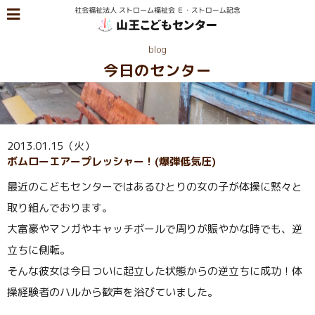
blog
今日のセンター
2013.01.15（火）
ボムローエアープレッシャー！(爆弾低気圧)
最近のこどもセンターではあるひとりの女の子が体操に黙々と
取り組んでおります。
大富豪やマンガやキャッチボールで周りが賑やかな時でも、逆
立ちに側転。
そんな彼女は今日ついに起立した状態からの逆立ちに成功！体
操経験者のハルから歓声を浴びていました。